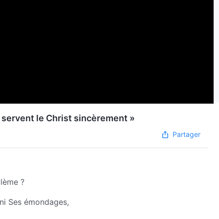
 servent le Christ sincèrement »
Partager
blème ?
 ni Ses émondages,