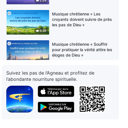
3:54
Musique chrétienne « Les
croyants doivent suivre de près
les pas de Dieu »
4:48
Musique chrétienne « Souffrir
pour pratiquer la vérité attire les
éloges de Dieu »
3:03
Suivez les pas de l’Agneau et profitez de
Musique chrétienne « L'essence
l’abondante nourriture spirituelle.
de Dieu est sainte »
4:59
Musique chrétienne « L'humanité
a besoin du don de vie de Dieu »
4:39