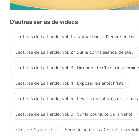
La vraie raison de votre croyance en Dieu
est votre espoir, votre survie, au lieu de la vérité, la vie
D’autres séries de vidéos
Votre foi est sans gêne,
Lectures de La Parole, vol. 1 : L’apparition et l’œuvre de Dieu
seules les faveurs de Dieu vous importent,
Lectures de La Parole, vol. 2 : Sur la connaissance de Dieu
et cela ne peut être en aucun cas de la vraie foi.
Alors, comment ce genre de foi peut-il porter ses fruit
Lectures de La Parole, vol. 3 : Discours de Christ des dernier
Le seul intérêt de votre croyance en Dieu
Lectures de La Parole, vol. 4 : Exposer les antéchrists
est d'utiliser Dieu pour arriver à vos fins.
Lectures de La Parole, vol. 5 : Les responsabilités des dirige
N'est-ce pas une offense à Son tempérament ?
Lectures de La Parole, vol. 6 : Sur la poursuite de la vérité
Vous croyez au Dieu du ciel et niez le Dieu sur terre,
mais Je rejette cette opinion que vous avez.
Films de l’évangile
Série de sermons : Chercher la vérité