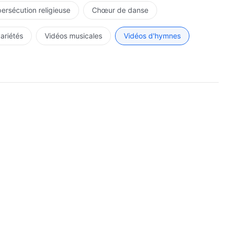
persécution religieuse
Chœur de danse
.
variétés
Vidéos musicales
Vidéos d'hymnes
s au Christ
 le Christ.
.
nouveaux »