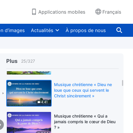
changement de tempérament »
3:35
Applications mobiles
Français
Musique chrétienne « Vous ne
pouvez décevoir la volonté de
on d’images
Actualités
À propos de nous
Dieu »
3:44
Musique chrétienne « Vis selon
les paroles de Dieu pour avoir de
Plus
25
/
327
bonnes relations avec les autres
»
3:23
Musique chrétienne « Dieu ne
loue que ceux qui servent le
Christ sincèrement »
4:41
Musique chrétienne « Qui a
jamais compris le cœur de Dieu
? »