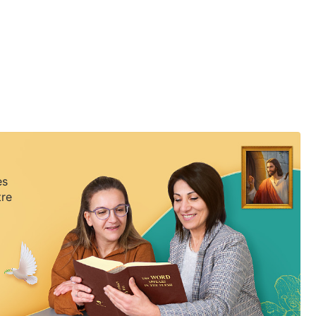
es
tre
.