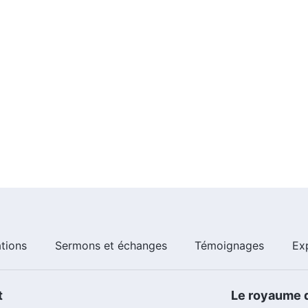
ations
Sermons et échanges
Témoignages
Ex
t
Le royaume d