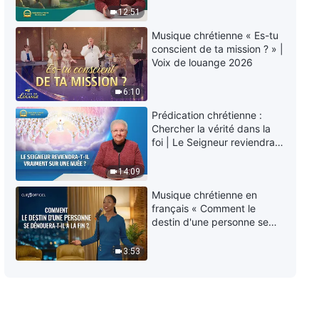
Musique chrétienne « Pour servir
éternelle » ?
12:51
Dieu, tu dois Lui donner ton
cœur »
Musique chrétienne « Es-tu
6:15
conscient de ta mission ? » |
Voix de louange 2026
Musique chrétienne « Renoncer
à la chair revient à pratiquer la
6:10
vérité »
Prédication chrétienne :
4:22
Chercher la vérité dans la
foi | Le Seigneur reviendra-
Musique chrétienne « Dieu
t-Il vraiment sur une nuée ?
attend toujours que l'homme
14:09
revienne vers Lui »
Musique chrétienne en
3:53
français « Comment le
destin d'une personne se
Musique chrétienne « Après le
dénouera-t-il à la fin ? »
retour de Dieu à Sion »
3:53
4:28
Musique chrétienne « Qu'avez-
vous consacré à Dieu ? »