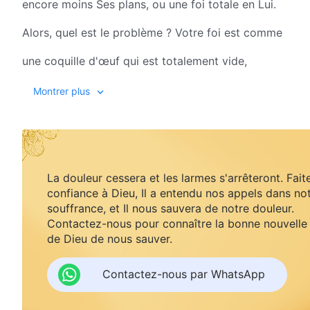
encore moins Ses plans, ou une foi totale en Lui.
Alors, quel est le problème ? Votre foi est comme
une coquille d'œuf qui est totalement vide,
car votre foi ne vous a donné ni la vie, ni la vérité,
Montrer plus
mais vous a donné de faux espoirs et des rêves.
Vous croyez au Dieu du ciel et niez le Dieu sur terre,
mais Je rejette cette opinion que vous avez.
La douleur cessera et les larmes s'arrêteront. Fait
confiance à Dieu, Il a entendu nos appels dans no
Je loue ceux qui servent sincèrement le Dieu sur terre,
souffrance, et Il nous sauvera de notre douleur.
Contactez-nous pour connaître la bonne nouvelle
jamais ceux qui ne reconnaissent pas le Christ sur terre
de Dieu de nous sauver.
Ils n'échapperont pas quand Je punirai les méchants,
Contactez-nous par WhatsApp
peu importe leur loyauté envers le Dieu du ciel.