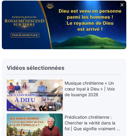
Musique chrétienne « Époque
différente, œuvre divine
différente »
5:21
Musique chrétienne « Dieu
décide du sort des gens selon
leur essence »
6:24
Vidéos sélectionnées
Musique chrétienne « Pourquoi
les gens n'aiment-ils pas Dieu
Musique chrétienne « Un
sincèrement ? »
cœur loyal à Dieu » | Voix
5:22
de louange 2026
Musique chrétienne « Les gens
6:27
n'ont tout simplement pas donné
leur cœur à Dieu »
Prédication chrétienne :
Chercher la vérité dans la
5:04
foi | Que signifie vraiment «
Celui qui croit au Fils a la vie