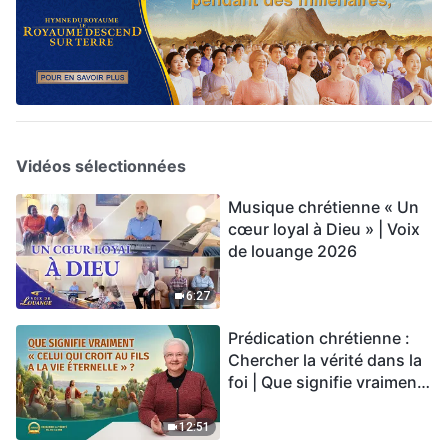
Vidéos sélectionnées
Musique chrétienne « Un
cœur loyal à Dieu » | Voix
de louange 2026
6:27
Prédication chrétienne :
Chercher la vérité dans la
foi | Que signifie vraiment
« Celui qui croit au Fils a la
vie éternelle » ?
12:51