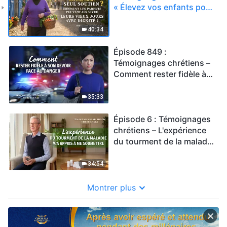
« Élevez vos enfants pour
qu'ils s'occupent de vous
dans votre vieillesse » –
40:34
ce point de vue est-il
juste ?
Épisode 849 :
Témoignages chrétiens –
Comment rester fidèle à
son devoir face au danger
35:33
Épisode 6 : Témoignages
chrétiens – L'expérience
du tourment de la maladie
m'a appris à me
soumettre
34:54
Montrer plus