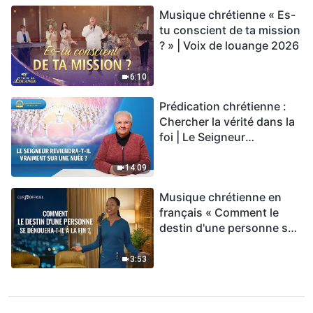
Musique chrétienne « Es-
tu conscient de ta mission
? » | Voix de louange 2026
6:10
Prédication chrétienne :
Chercher la vérité dans la
foi | Le Seigneur
reviendra-t-Il vraiment sur
une nuée ?
14:09
Musique chrétienne en
français « Comment le
destin d'une personne se
dénouera-t-il à la fin ? »
3:53