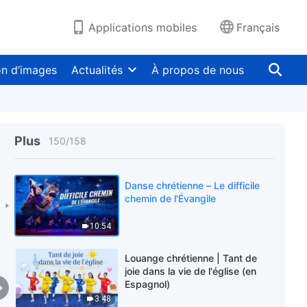
3:39
Applications mobiles
Français
Musique chrétienne « Nous
louons Dieu de tout notre cœur »
on d’images
Actualités
À propos de nous
4:10
Louange chrétienne – C'est
magnifique ! Dieu Tout-Puissant
est venu
Plus
150
/
158
6:25
Danse chrétienne – Le difficile
chemin de l'Évangile
10:54
Louange chrétienne | Tant de
joie dans la vie de l'église (en
Espagnol)
3:48