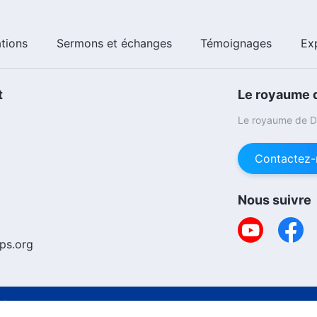
ations
Sermons et échanges
Témoignages
Ex
t
Le royaume d
Le royaume de Di
Contactez-
Nous suivre
ps.org
Copyr
Politique d’utilisation cookies