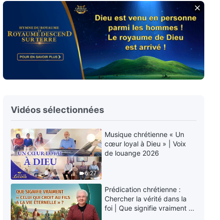
Musique chrétienne « Dieu utilise
principalement la parole pour
tout accomplir »
10:04
Musique chrétienne « Dieu a
apporté Sa gloire vers l'Orient »
3:34
Vidéos sélectionnées
Musique chrétienne « La
signification de l'apparition de
Dieu »
Musique chrétienne « Un
8:53
cœur loyal à Dieu » | Voix
de louange 2026
6:27
Prédication chrétienne :
Chercher la vérité dans la
foi | Que signifie vraiment «
Celui qui croit au Fils a la vie