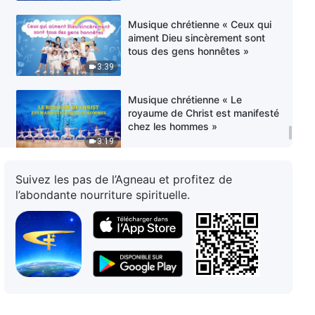
Musique chrétienne « Ceux qui
aiment Dieu sincèrement sont
tous des gens honnêtes »
3:39
Musique chrétienne « Le
royaume de Christ est manifesté
chez les hommes »
3:19
Musique chrétienne « Le chant
Suivez les pas de l’Agneau et profitez de
du doux amour »
l’abondante nourriture spirituelle.
3:25
Danse chrétienne « Toutes les
nations et tous les peuples
louent Dieu Tout-Puissant »
Chant de louange
4:37