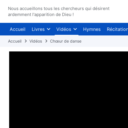
Nous accueillons tous les chercheurs qui désirent
ardemment l'apparition de Dieu !
Accueil
Livres
Vidéos
Hymnes
Récitatio
Accueil
Vidéos
Chœur de danse