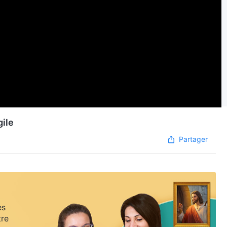
gile
Partager
es
tre