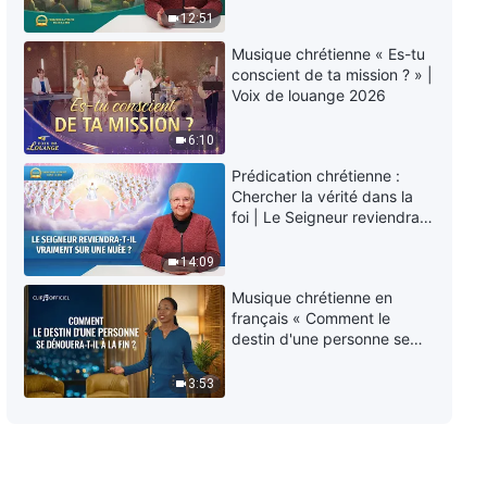
éternelle » ?
12:51
Musique chrétienne « Es-tu
conscient de ta mission ? » |
Voix de louange 2026
6:10
Prédication chrétienne :
Chercher la vérité dans la
foi | Le Seigneur reviendra-
t-Il vraiment sur une nuée ?
14:09
Musique chrétienne en
français « Comment le
destin d'une personne se
dénouera-t-il à la fin ? »
3:53