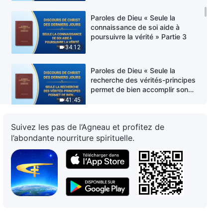
Paroles de Dieu « Seule la
connaissance de soi aide à
poursuivre la vérité » Partie 3
34:12
Paroles de Dieu « Seule la
recherche des vérités-principes
permet de bien accomplir son
devoir » Partie 1
41:45
Paroles de Dieu « Seule la
Suivez les pas de l’Agneau et profitez de
recherche des vérités-principes
l’abondante nourriture spirituelle.
permet de bien accomplir son
devoir » Partie 2
52:10
Paroles de Dieu « Seule la
recherche des vérités-principes
permet de bien accomplir son
devoir » Partie 3
39:31