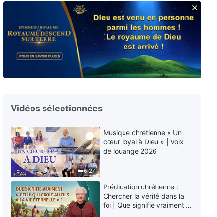
Paroles de Dieu « L'attitude que
l'homme doit avoir envers Dieu »
Partie 1
39:42
Paroles de Dieu « L'attitude que
l'homme doit avoir envers Dieu »
Partie 2
59:05
Vidéos sélectionnées
Paroles de Dieu « L'attitude que
l'homme doit avoir envers Dieu »
Partie 3
Musique chrétienne « Un
55:48
cœur loyal à Dieu » | Voix
de louange 2026
Paroles de Dieu « Le bon
accomplissement de son devoir
6:27
requiert une coopération
Prédication chrétienne :
harmonieuse » Partie 1
32:49
Chercher la vérité dans la
foi | Que signifie vraiment «
Paroles de Dieu « Le bon
Celui qui croit au Fils a la vie