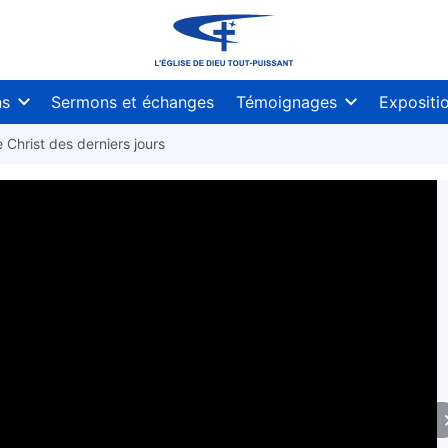
ns
Sermons et échanges
Témoignages
Expositi
 Christ des derniers jours