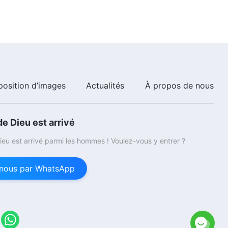
41:54
Paroles de Dieu « Paroles sur la
manière d'aborder la vérité et
Dieu » Extrait 1
15:47
Paroles de Dieu « Paroles sur la
position d’images
Actualités
À propos de nous
manière d'aborder la vérité et
Dieu » Extrait 2
27:22
e Dieu est arrivé
Paroles de Dieu « Paroles sur la
eu est arrivé parmi les hommes ! Voulez-vous y entrer ?
manière d'aborder la vérité et
Dieu » Extrait 3
26:03
nous par WhatsApp
Paroles de Dieu « Paroles sur la
manière d'aborder la vérité et
Dieu » Extrait 4
35:08