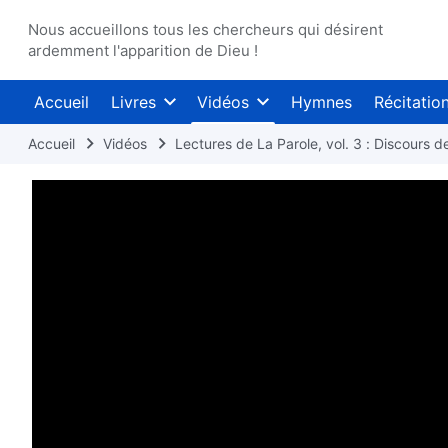
Nous accueillons tous les chercheurs qui désirent
ardemment l'apparition de Dieu !
Accueil
Livres
Vidéos
Hymnes
Récitatio
Accueil
Vidéos
Lectures de La Parole, vol. 3 : Discours de