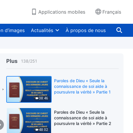
41:18
Applications mobiles
Français
Paroles de Dieu « C'est
seulement en poursuivant la
vérité que l'on peut résoudre ses
on d’images
Actualités
À propos de nous
notions et ses incompréhensions
54:29
au sujet de Dieu » Partie 1
Paroles de Dieu « C'est
seulement en poursuivant la
vérité que l'on peut résoudre ses
Plus
138
/
251
notions et ses incompréhensions
57:10
au sujet de Dieu » Partie 2
Paroles de Dieu « Seule la
connaissance de soi aide à
poursuivre la vérité » Partie 1
38:46
Paroles de Dieu « Seule la
connaissance de soi aide à
poursuivre la vérité » Partie 2
48:02