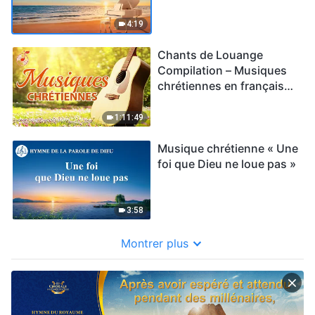
soumettront à Sa
domination »
4:19
Chants de Louange
Compilation – Musiques
chrétiennes en français
(avec paroles)
1:11:49
Musique chrétienne « Une
foi que Dieu ne loue pas »
3:58
Montrer plus