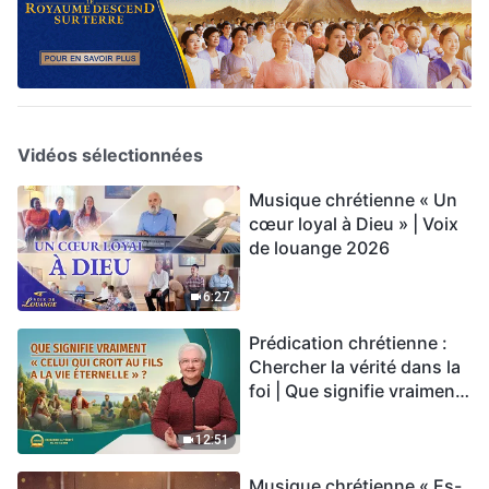
Vidéos sélectionnées
Musique chrétienne « Un
cœur loyal à Dieu » | Voix
de louange 2026
6:27
Prédication chrétienne :
Chercher la vérité dans la
foi | Que signifie vraiment
« Celui qui croit au Fils a la
vie éternelle » ?
12:51
Musique chrétienne « Es-