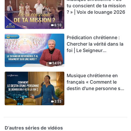
tu conscient de ta mission
? » | Voix de louange 2026
6:10
Prédication chrétienne :
Chercher la vérité dans la
foi | Le Seigneur
reviendra-t-Il vraiment sur
une nuée ?
14:09
Musique chrétienne en
français « Comment le
destin d'une personne se
dénouera-t-il à la fin ? »
3:53
D’autres séries de vidéos