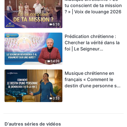
tu conscient de ta mission
? » | Voix de louange 2026
6:10
Prédication chrétienne :
Chercher la vérité dans la
foi | Le Seigneur
reviendra-t-Il vraiment sur
une nuée ?
14:09
Musique chrétienne en
français « Comment le
destin d'une personne se
dénouera-t-il à la fin ? »
3:53
D’autres séries de vidéos