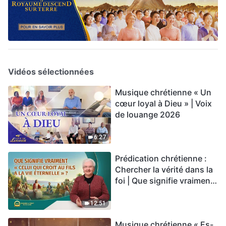
Vidéos sélectionnées
Musique chrétienne « Un
cœur loyal à Dieu » | Voix
de louange 2026
6:27
Prédication chrétienne :
Chercher la vérité dans la
foi | Que signifie vraiment
« Celui qui croit au Fils a la
vie éternelle » ?
12:51
Musique chrétienne « Es-