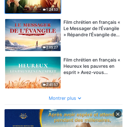
histoire vraie)
1:24:53
Film chrétien en français «
Le Messager de l'Évangile
» Répandre l’Évangile de
la descente du Règne
2:05:27
Film chrétien en français «
Heureux les pauvres en
esprit » Avez-vous
rencontré le retour de
Jésus ?
2:41:57
Montrer plus