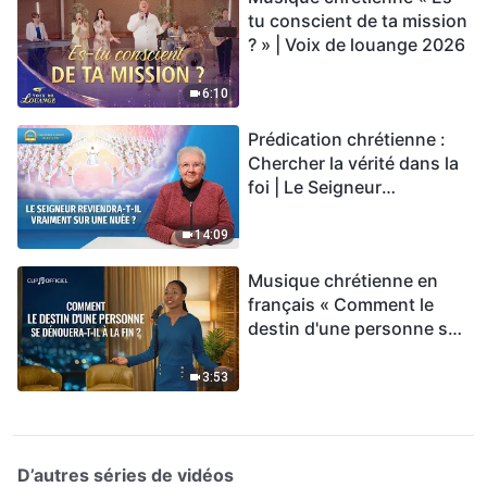
tu conscient de ta mission
? » | Voix de louange 2026
6:10
Prédication chrétienne :
Chercher la vérité dans la
foi | Le Seigneur
reviendra-t-Il vraiment sur
une nuée ?
14:09
Musique chrétienne en
français « Comment le
destin d'une personne se
dénouera-t-il à la fin ? »
3:53
D’autres séries de vidéos