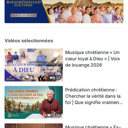
Vidéos sélectionnées
Musique chrétienne « Un
cœur loyal à Dieu » | Voix
de louange 2026
6:27
Prédication chrétienne :
Chercher la vérité dans la
foi | Que signifie vraiment
« Celui qui croit au Fils a la
vie éternelle » ?
12:51
Musique chrétienne « Es-