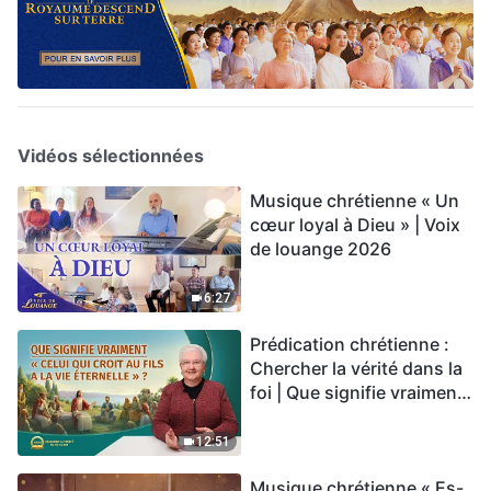
Vidéos sélectionnées
Musique chrétienne « Un
cœur loyal à Dieu » | Voix
de louange 2026
6:27
Prédication chrétienne :
Chercher la vérité dans la
foi | Que signifie vraiment
« Celui qui croit au Fils a la
vie éternelle » ?
12:51
Musique chrétienne « Es-