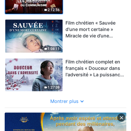
2:12:56
Film chrétien « Sauvée
d'une mort certaine »
Miracle de vie d’une
chrétienne de l’âge de 78
ans
1:08:11
Film chrétien complet en
français « Douceur dans
l'adversité » La puissance
de la foi (Témoignage)
1:27:09
Montrer plus