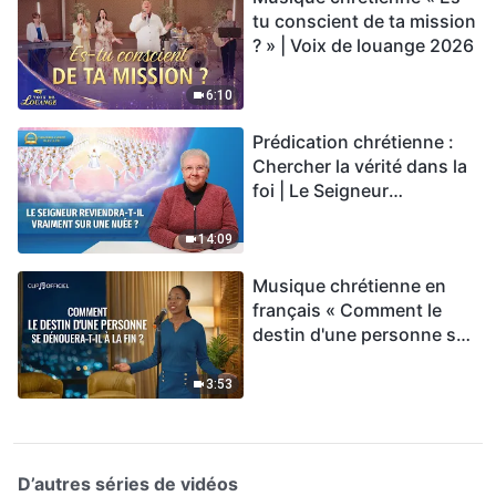
tu conscient de ta mission
? » | Voix de louange 2026
6:10
Prédication chrétienne :
Chercher la vérité dans la
foi | Le Seigneur
reviendra-t-Il vraiment sur
une nuée ?
14:09
Musique chrétienne en
français « Comment le
destin d'une personne se
dénouera-t-il à la fin ? »
3:53
D’autres séries de vidéos