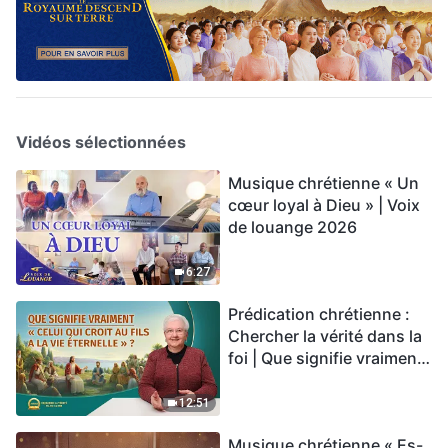
Vidéos sélectionnées
Musique chrétienne « Un
cœur loyal à Dieu » | Voix
de louange 2026
6:27
Prédication chrétienne :
Chercher la vérité dans la
foi | Que signifie vraiment
« Celui qui croit au Fils a la
vie éternelle » ?
12:51
Musique chrétienne « Es-