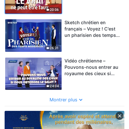
chrétienne)
20:06
Sketch chrétien en
français – Voyez ! C'est
un pharisien des temps
modernes ! (Vidéo
chrétienne)
26:31
Vidéo chrétienne –
Pouvons-nous entrer au
royaume des cieux si
nous obtenons le salut ?
24:04
Montrer plus