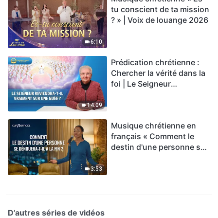
tu conscient de ta mission
? » | Voix de louange 2026
6:10
Prédication chrétienne :
Chercher la vérité dans la
foi | Le Seigneur
reviendra-t-Il vraiment sur
une nuée ?
14:09
Musique chrétienne en
français « Comment le
destin d'une personne se
dénouera-t-il à la fin ? »
3:53
D’autres séries de vidéos