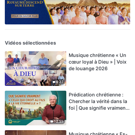
Vidéos sélectionnées
Musique chrétienne « Un
cœur loyal à Dieu » | Voix
de louange 2026
6:27
Prédication chrétienne :
Chercher la vérité dans la
foi | Que signifie vraiment
« Celui qui croit au Fils a la
vie éternelle » ?
12:51
Musique chrétienne « Es-