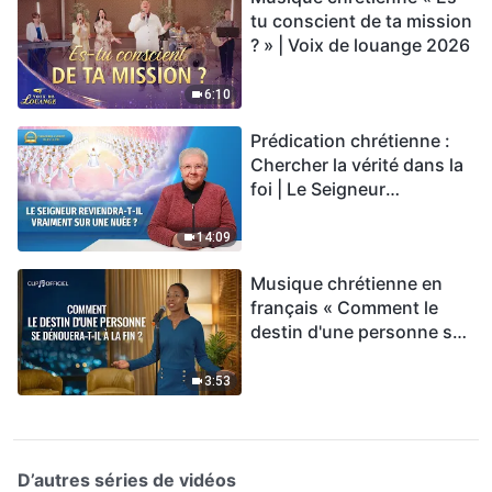
tu conscient de ta mission
? » | Voix de louange 2026
6:10
Prédication chrétienne :
Chercher la vérité dans la
foi | Le Seigneur
reviendra-t-Il vraiment sur
une nuée ?
14:09
Musique chrétienne en
français « Comment le
destin d'une personne se
dénouera-t-il à la fin ? »
3:53
D’autres séries de vidéos