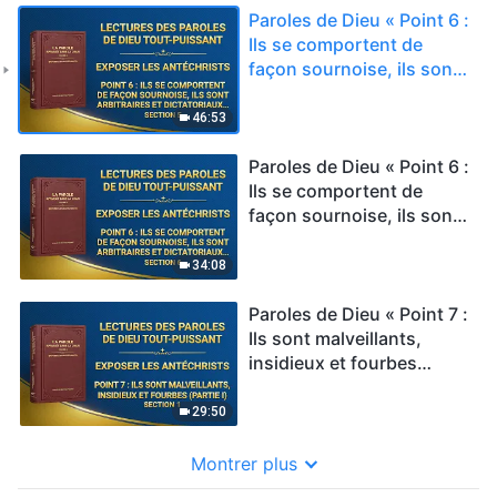
Paroles de Dieu « Point 6 :
Ils se comportent de
façon sournoise, ils sont
arbitraires et dictatoriaux,
ils n'échangent jamais
46:53
avec les autres et ils
obligent les autres à leur
Paroles de Dieu « Point 6 :
obéir » Section 5
Ils se comportent de
façon sournoise, ils sont
arbitraires et dictatoriaux,
ils n'échangent jamais
34:08
avec les autres et ils
obligent les autres à leur
Paroles de Dieu « Point 7 :
obéir » Section 6
Ils sont malveillants,
insidieux et fourbes
(Partie I) » Section 1
29:50
Montrer plus