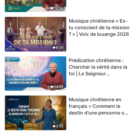
« Celui qui croit au Fils a la
vie éternelle » ?
12:51
Musique chrétienne « Es-
tu conscient de ta mission
? » | Voix de louange 2026
6:10
Prédication chrétienne :
Chercher la vérité dans la
foi | Le Seigneur
reviendra-t-Il vraiment sur
une nuée ?
14:09
Musique chrétienne en
français « Comment le
destin d'une personne se
dénouera-t-il à la fin ? »
3:53