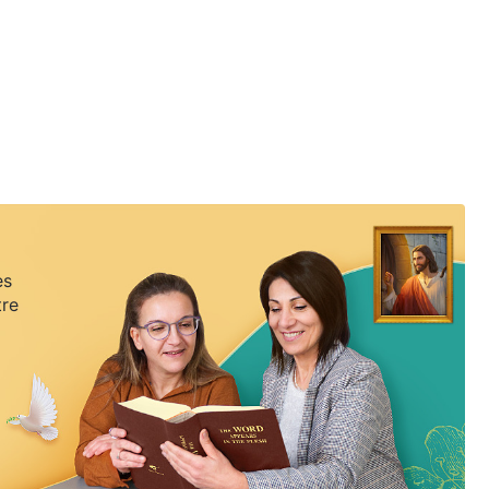
ents.
es
tre