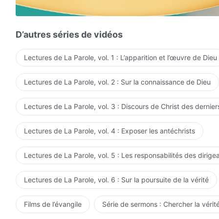
ou à quel point tu Le connais,
ne teste pas Dieu.
D’autres séries de vidéos
Tu connais Son tempérament, ce qu'Il est et a,
Lectures de La Parole, vol. 1 : L’apparition et l’œuvre de Dieu
as-tu compris comment tu devrais Le traiter ?
Lectures de La Parole, vol. 2 : Sur la connaissance de Dieu
Dieu vous donne, à vous les hommes, trois avertissem
Si tu les accomplis en faisant de ton mieux,
Lectures de La Parole, vol. 3 : Discours de Christ des dernier
tu seras alors à l'abri
Lectures de La Parole, vol. 4 : Exposer les antéchrists
et tu irriteras moins Dieu.
Lectures de La Parole, vol. 5 : Les responsabilités des dirige
III
Lectures de La Parole, vol. 6 : Sur la poursuite de la vérité
Ne défie pas Dieu pour ton statut.
Sache que peu importe le statut qu'Il te donne,
Films de l’évangile
Série de sermons : Chercher la vérité