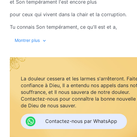
et Son tempérament l'est encore plus
pour ceux qui vivent dans la chair et la corruption.
Tu connais Son tempérament, ce qu'Il est et a,
as-tu compris comment tu devrais Le traiter ?
Montrer plus
Dieu vous donne, à vous les hommes, trois avertissem
Si tu les accomplis en faisant de ton mieux,
tu seras alors à l'abri
La douleur cessera et les larmes s'arrêteront. Fait
confiance à Dieu, Il a entendu nos appels dans no
et tu irriteras moins Dieu.
souffrance, et Il nous sauvera de notre douleur.
Contactez-nous pour connaître la bonne nouvelle
II
de Dieu de nous sauver.
Ne teste pas Dieu.
Contactez-nous par WhatsApp
Peu importe à quel point tu Le comprends,