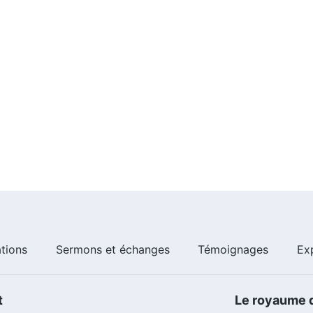
ents.
ations
Sermons et échanges
Témoignages
Ex
t
Le royaume d