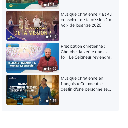
éternelle » ?
nouvelle et jamais ancienne »
12:51
5:43
Musique chrétienne « Es-tu
conscient de ta mission ? » |
Chant chrétien avec paroles «
Voix de louange 2026
Personne n'est au courant de la
venue de Dieu »
6:10
4:02
Prédication chrétienne :
Chercher la vérité dans la
Chant chrétien avec paroles «
foi | Le Seigneur reviendra-
Dieu est apparu à l'Est du
t-Il vraiment sur une nuée ?
monde dans la gloire »
14:09
6:03
Musique chrétienne en
français « Comment le
Chant chrétien avec paroles «
destin d'une personne se
L'essence du Christ est Dieu »
dénouera-t-il à la fin ? »
3:53
3:56
Chant chrétien avec paroles « Le
sens profond de l'œuvre de
conquête »