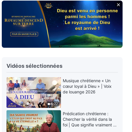
Chant chrétien avec paroles «
Est-ce là toute votre foi ? »
4:22
Chant chrétien avec paroles «
Toute l'œuvre que Dieu
accomplit est pour l'homme »
4:16
Chant chrétien avec paroles «
Vidéos sélectionnées
Nul ne se soucie de comprendre
Dieu activement »
Musique chrétienne « Un
5:50
cœur loyal à Dieu » | Voix
de louange 2026
Chant chrétien avec paroles «
Abandonne-toi entièrement à
6:27
l'œuvre de Dieu »
3:10
Prédication chrétienne :
Chercher la vérité dans la
foi | Que signifie vraiment «
Chant chrétien avec paroles «
Celui qui croit au Fils a la vie
L'œuvre de Dieu est toujours