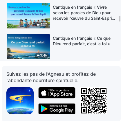
Cantique en français « Vivre
selon les paroles de Dieu pour
recevoir l'œuvre du Saint-Esprit
»
4:37
Cantique en français « Ce que
Dieu rend parfait, c'est la foi »
3:46
Chant chrétien avec paroles —
Suivez les pas de l’Agneau et profitez de
L'épuration est la meilleure façon
pour Dieu de perfectionner
l’abondante nourriture spirituelle.
l'homme
4:47
Chant chrétien avec paroles « Le
chemin de foi en Dieu est le
chemin de l'amour pour Lui »
5:31