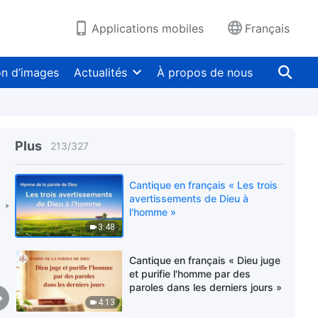
Applications mobiles
Français
Cantique en français « Qu'avez-
vous donné à Dieu en retour ? »
on d’images
Actualités
À propos de nous
5:02
Cantique en français « Tu dois
chercher à avoir un amour
sincère pour Dieu »
Plus
213
/
327
4:33
Cantique en français « Les trois
avertissements de Dieu à
l'homme »
3:48
Cantique en français « Dieu juge
et purifie l'homme par des
paroles dans les derniers jours »
4:13