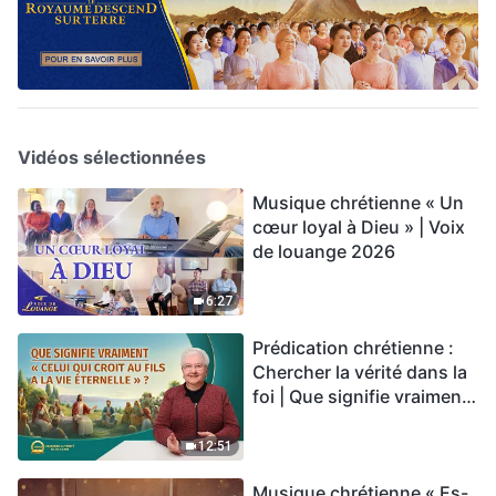
Vidéos sélectionnées
Musique chrétienne « Un
cœur loyal à Dieu » | Voix
de louange 2026
6:27
Prédication chrétienne :
Chercher la vérité dans la
foi | Que signifie vraiment
« Celui qui croit au Fils a la
vie éternelle » ?
12:51
Musique chrétienne « Es-