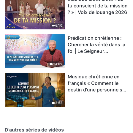
tu conscient de ta mission
? » | Voix de louange 2026
6:10
Prédication chrétienne :
Chercher la vérité dans la
foi | Le Seigneur
reviendra-t-Il vraiment sur
une nuée ?
14:09
Musique chrétienne en
français « Comment le
destin d'une personne se
dénouera-t-il à la fin ? »
3:53
D’autres séries de vidéos