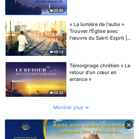
mon parapluie »
25:50
« La lumière de l'aube »
Trouver l'Église avec
l'œuvre du Saint-Esprit |
Vidéo chrétienne
50:14
Témoignage chrétien « Le
retour d'un cœur en
errance »
25:22
Montrer plus