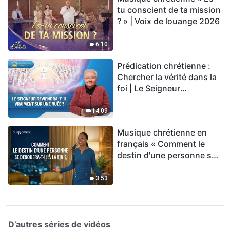
tu conscient de ta mission
? » | Voix de louange 2026
6:10
Prédication chrétienne :
Chercher la vérité dans la
foi | Le Seigneur
reviendra-t-Il vraiment sur
une nuée ?
14:09
Musique chrétienne en
français « Comment le
destin d'une personne se
dénouera-t-il à la fin ? »
3:53
D’autres séries de vidéos