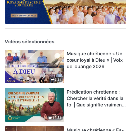
Vidéos sélectionnées
Musique chrétienne « Un
cœur loyal à Dieu » | Voix
de louange 2026
6:27
Prédication chrétienne :
Chercher la vérité dans la
foi | Que signifie vraiment
« Celui qui croit au Fils a la
vie éternelle » ?
12:51
Musique chrétienne « Es-