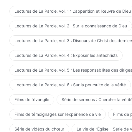
paroles, peu importe l'environnement défavorable, les 
seulement les trois étapes de travail qui sont séparée
dessein de sauver l'homme ne changera pas. À condition 
diriger l'humanité, il est nécessaire de connaître l'hist
Lectures de La Parole, vol. 1 : L’apparition et l’œuvre de Dieu
l'homme ou de la destination de l'homme, ni de la phas
savoir pour être sauvés. En tant que créatures de Dieu
gestion de Dieu, et à condition qu'Il soit encore en t
Dieu et reconnaître aussi la source de la corruption de 
Lectures de La Parole, vol. 2 : Sur la connaissance de Dieu
changera pas : ce sera toujours le salut de l'humanité.
processus du salut de l'homme. Si vous ne savez qu'agir
L'objectif des trois étapes de travail est le salut de t
mais n'avez pas la moindre idée de la façon dont Dieu 
Lectures de La Parole, vol. 3 : Discours de Christ des dernier
de la domination de Satan. Bien que chacune des trois é
l'humanité, alors c'est cela qui vous fait défaut en ta
chacune fait partie du travail de sauver l'humanité et le
contenter de comprendre ces vérités qui peuvent être m
Lectures de La Parole, vol. 4 : Exposer les antéchrists
selon les besoins de l'humanité. Une fois que tu connaîtr
travail de gestion de Dieu ; si tel est le cas, alors tu e
sauras comment apprécier la signification de chaque é
fond de l'histoire de la gestion de l'homme par Dieu ; el
Lectures de La Parole, vol. 5 : Les responsabilités des dirige
satisfaire le désir de Dieu. Si tu peux en arriver là, al
le plus grand mystère parmi tous les hommes, et aussi 
fondation. Tu ne devrais pas seulement chercher des m
concentres uniquement sur la compréhension des simples
Lectures de La Parole, vol. 6 : Sur la poursuite de la vérité
profondes, mais tu devrais combiner des visions avec l
plus grand de tous les mystères et des visions, alors t
en pratique et des connaissances fondées sur des visi
sans autre valeur que celle de l'apparence ?
Films de l’évangile
Série de sermons : Chercher la vérité
totalement la vérité.
Films de témoignages sur l’expérience de vie
Films de 
Série de vidéos du chœur
La vie de l’Église – Série de 