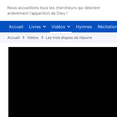
Nous accueillons tous les chercheurs qui désirent
ardemment l'apparition de Dieu !
Accueil
Livres
Vidéos
Hymnes
Récitatio
Accueil
Vidéos
Les trois étapes de l’œuvre