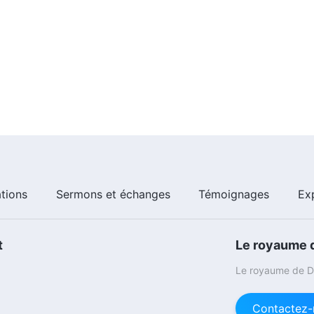
ations
Sermons et échanges
Témoignages
Ex
t
Le royaume d
Le royaume de Di
Contactez-