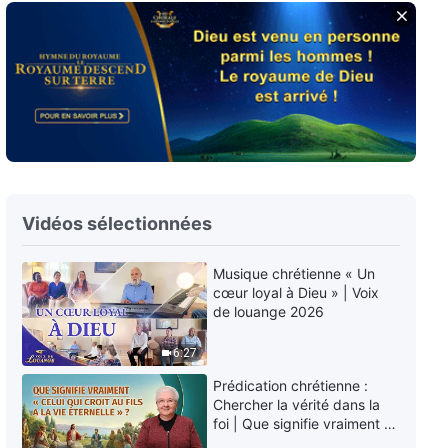
Paroles de Dieu quotidiennes :
Les trois étapes de l'œuvre |
Extrait 11
11:32
Paroles de Dieu quotidiennes :
Les trois étapes de l'œuvre |
Extrait 12
4:54
Vidéos sélectionnées
Paroles de Dieu quotidiennes :
Les trois étapes de l'œuvre |
Musique chrétienne « Un
Extrait 13
cœur loyal à Dieu » | Voix
6:56
de louange 2026
Paroles de Dieu quotidiennes :
6:27
Les trois étapes de l'œuvre |
Extrait 14
Prédication chrétienne :
6:55
Chercher la vérité dans la
foi | Que signifie vraiment «
Celui qui croit au Fils a la vie