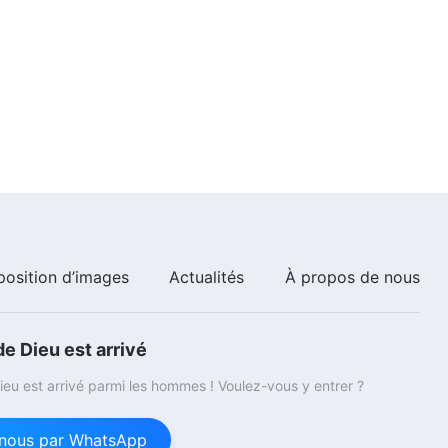
6:40
Paroles de Dieu quotidiennes :
Les trois étapes de l'œuvre |
Extrait 24
5:05
Paroles de Dieu quotidiennes :
Les trois étapes de l'œuvre |
Extrait 25
7:12
Paroles de Dieu quotidiennes :
position d’images
Actualités
À propos de nous
Les trois étapes de l'œuvre |
Extrait 26
6:26
e Dieu est arrivé
Paroles de Dieu quotidiennes :
eu est arrivé parmi les hommes ! Voulez-vous y entrer ?
Les trois étapes de l'œuvre |
Extrait 27
nous par WhatsApp
9:46