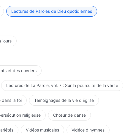
principes de Son travail ne changeront pas et Son
s de la création du monde. Pour comprendre le travail de
qu'il ne s'agisse pas de la révélation de la fin de
oire des trois étapes de travail. Voilà ce que tous doivent
Lectures de Paroles de Dieu quotidiennes
e finale du travail ou de l'achèvement du plan de
, vous devriez reconnaître que l'homme a été créé par
rain de perfectionner l'homme, le cœur de Son œuvre ne
l'humanité, et, par ailleurs, vous devriez reconnaître le
 Cela devrait être le fondement de votre foi en Dieu.
 selon la doctrine pour vous attirer la faveur de Dieu,
oute l'humanité, ce qui signifie sauver totalement l'homme
sauve l'humanité ou de la source de la corruption de
s jours
tapes de travail ait un objectif et un sens différents,
nt que créatures de Dieu. Tu ne devrais pas seulement te
 travail de salut de chaque étape est différent, réalisé
ises en pratique et ignorer la portée plus large du
as l'objectif de ces trois étapes de travail, alors tu
s trop dogmatique. Les trois étapes de travail sont le
tape de travail et tu sauras comment agir pour
les sont l'avènement de l'évangile dans l'univers entier,
ants et des ouvriers
ors la plus grande de toutes les visions deviendra ta
le fondement de l'annonce de l'évangile. Si tu te
oyens de pratiquer qui sont faciles ou des vérités
 vérités qui se rapportent à ta vie et ne sais rien du
Lectures de La Parole, vol. 7 : Sur la poursuite de la vérité
a pratique, de sorte que tu auras des vérités à mettre
a vie ne ressemble-t-elle pas à un produit défectueux,
ons. Alors seulement tu seras quelqu'un qui cherche
 dans la foi
Témoignages de la vie d’Église
persécution religieuse
Chœur de danse
variétés
Vidéos musicales
Vidéos d'hymnes