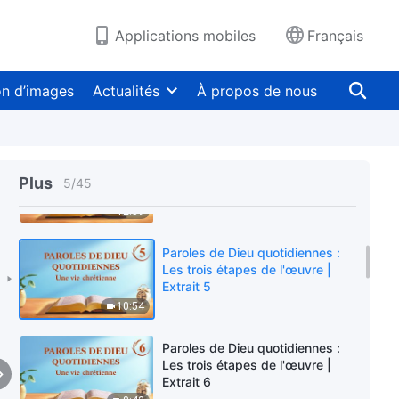
Extrait 2
7:27
Applications mobiles
Français
Paroles de Dieu quotidiennes :
Les trois étapes de l'œuvre |
on d’images
Actualités
À propos de nous
Extrait 3
5:18
Paroles de Dieu quotidiennes :
Les trois étapes de l'œuvre |
Plus
5
/
45
Extrait 4
12:59
Paroles de Dieu quotidiennes :
Les trois étapes de l'œuvre |
Extrait 5
10:54
Paroles de Dieu quotidiennes :
Les trois étapes de l'œuvre |
Extrait 6