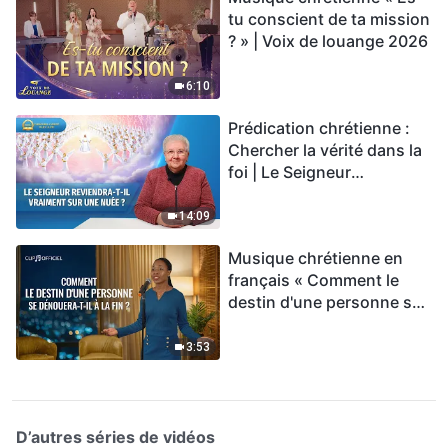
tu conscient de ta mission
? » | Voix de louange 2026
6:10
Prédication chrétienne :
Chercher la vérité dans la
foi | Le Seigneur
reviendra-t-Il vraiment sur
une nuée ?
14:09
Musique chrétienne en
français « Comment le
destin d'une personne se
dénouera-t-il à la fin ? »
3:53
D’autres séries de vidéos