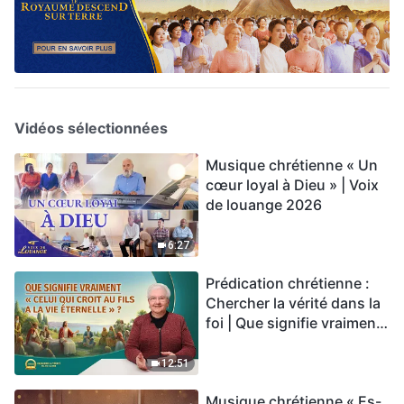
Vidéos sélectionnées
Musique chrétienne « Un
cœur loyal à Dieu » | Voix
de louange 2026
6:27
Prédication chrétienne :
Chercher la vérité dans la
foi | Que signifie vraiment
« Celui qui croit au Fils a la
vie éternelle » ?
12:51
Musique chrétienne « Es-