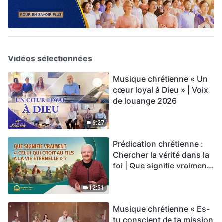
Vidéos sélectionnées
Musique chrétienne « Un
cœur loyal à Dieu » | Voix
de louange 2026
6:27
Prédication chrétienne :
Chercher la vérité dans la
foi | Que signifie vraiment
« Celui qui croit au Fils a la
vie éternelle » ?
12:51
Musique chrétienne « Es-
tu conscient de ta mission