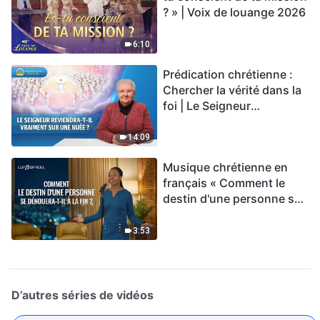
? » | Voix de louange 2026
6:10
Prédication chrétienne :
Chercher la vérité dans la
foi | Le Seigneur
reviendra-t-Il vraiment sur
une nuée ?
14:09
Musique chrétienne en
français « Comment le
destin d'une personne se
dénouera-t-il à la fin ? »
3:53
D’autres séries de vidéos