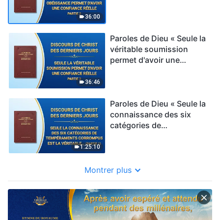
confiance réelle » Partie 2
36:00
Paroles de Dieu « Seule la
véritable soumission
permet d'avoir une
confiance réelle » Partie 3
36:46
Paroles de Dieu « Seule la
connaissance des six
catégories de
tempéraments corrompus
est la véritable
1:25:10
connaissance de soi »
Partie 1
Montrer plus