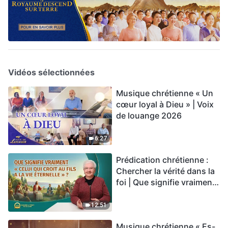
Vidéos sélectionnées
Musique chrétienne « Un
cœur loyal à Dieu » | Voix
de louange 2026
6:27
Prédication chrétienne :
Chercher la vérité dans la
foi | Que signifie vraiment
« Celui qui croit au Fils a la
vie éternelle » ?
12:51
Musique chrétienne « Es-