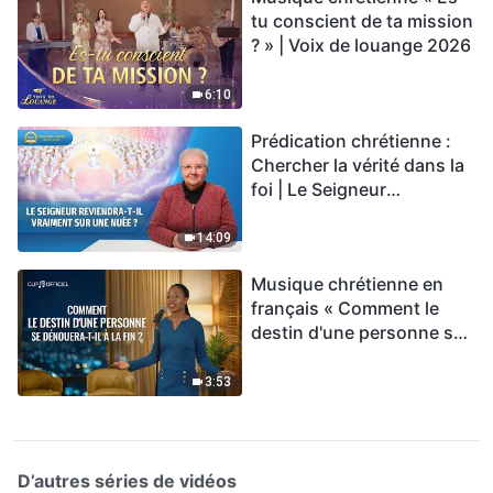
tu conscient de ta mission
? » | Voix de louange 2026
6:10
Prédication chrétienne :
Chercher la vérité dans la
foi | Le Seigneur
reviendra-t-Il vraiment sur
une nuée ?
14:09
Musique chrétienne en
français « Comment le
destin d'une personne se
dénouera-t-il à la fin ? »
3:53
D’autres séries de vidéos