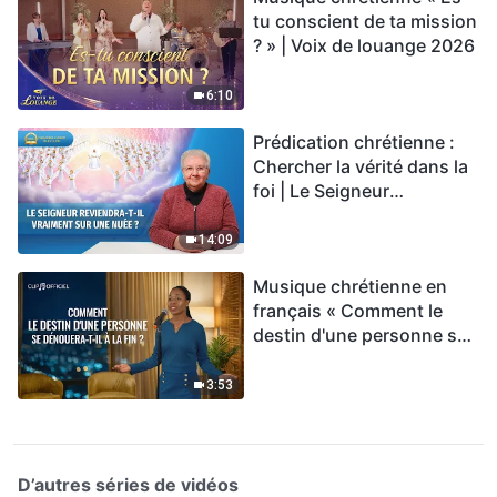
tu conscient de ta mission
? » | Voix de louange 2026
6:10
Prédication chrétienne :
Chercher la vérité dans la
foi | Le Seigneur
reviendra-t-Il vraiment sur
une nuée ?
14:09
Musique chrétienne en
français « Comment le
destin d'une personne se
dénouera-t-il à la fin ? »
3:53
D’autres séries de vidéos