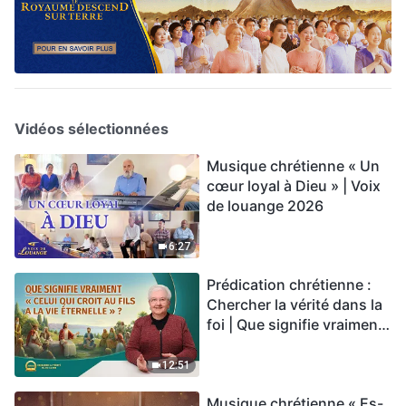
Vidéos sélectionnées
Musique chrétienne « Un
cœur loyal à Dieu » | Voix
de louange 2026
6:27
Prédication chrétienne :
Chercher la vérité dans la
foi | Que signifie vraiment
« Celui qui croit au Fils a la
vie éternelle » ?
12:51
Musique chrétienne « Es-