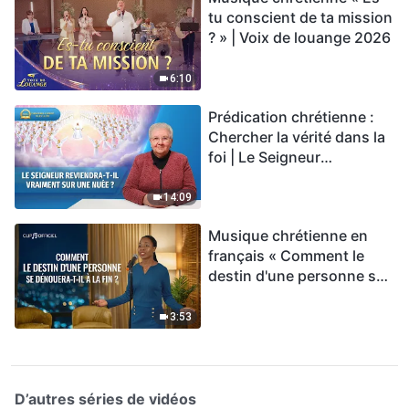
tu conscient de ta mission
? » | Voix de louange 2026
6:10
Prédication chrétienne :
Chercher la vérité dans la
foi | Le Seigneur
reviendra-t-Il vraiment sur
une nuée ?
14:09
Musique chrétienne en
français « Comment le
destin d'une personne se
dénouera-t-il à la fin ? »
3:53
D’autres séries de vidéos