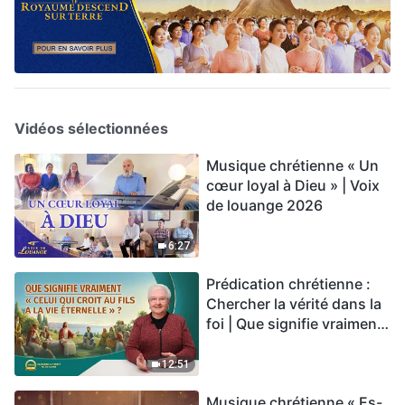
Vidéos sélectionnées
Musique chrétienne « Un
cœur loyal à Dieu » | Voix
de louange 2026
6:27
Prédication chrétienne :
Chercher la vérité dans la
foi | Que signifie vraiment
« Celui qui croit au Fils a la
vie éternelle » ?
12:51
Musique chrétienne « Es-