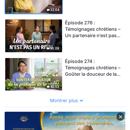
été exclus de l'Église
32:04
Épisode 276 :
Témoignages chrétiens –
Un partenaire n'est pas
un rival
31:08
Épisode 274 :
Témoignages chrétiens –
Goûter la douceur de la
pratique de la vérité
40:53
Montrer plus