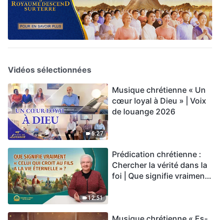
Vidéos sélectionnées
Musique chrétienne « Un
cœur loyal à Dieu » | Voix
de louange 2026
6:27
Prédication chrétienne :
Chercher la vérité dans la
foi | Que signifie vraiment
« Celui qui croit au Fils a la
vie éternelle » ?
12:51
Musique chrétienne « Es-