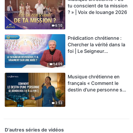
tu conscient de ta mission
? » | Voix de louange 2026
6:10
Prédication chrétienne :
Chercher la vérité dans la
foi | Le Seigneur
reviendra-t-Il vraiment sur
une nuée ?
14:09
Musique chrétienne en
français « Comment le
destin d'une personne se
dénouera-t-il à la fin ? »
3:53
D’autres séries de vidéos