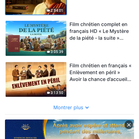
entre la Bible et Dieu ?
2:54:01
Film chrétien complet en
français HD « Le Mystère
de la piété - la suite »
Connaître le Dieu incarné
3:05:39
Film chrétien en français «
Enlèvement en péril »
Avoir la chance d’accueillir
le retour du Seigneur
3:13:50
Montrer plus