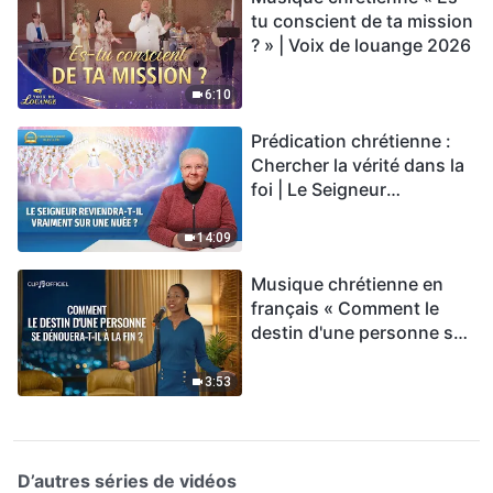
tu conscient de ta mission
? » | Voix de louange 2026
6:10
Prédication chrétienne :
Chercher la vérité dans la
foi | Le Seigneur
reviendra-t-Il vraiment sur
une nuée ?
14:09
Musique chrétienne en
français « Comment le
destin d'une personne se
dénouera-t-il à la fin ? »
3:53
D’autres séries de vidéos