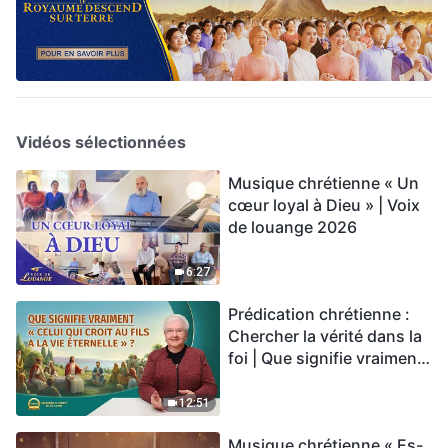
Vidéos sélectionnées
Musique chrétienne « Un
cœur loyal à Dieu » | Voix
de louange 2026
6:27
Prédication chrétienne :
Chercher la vérité dans la
foi | Que signifie vraiment
« Celui qui croit au Fils a la
vie éternelle » ?
12:51
Musique chrétienne « Es-