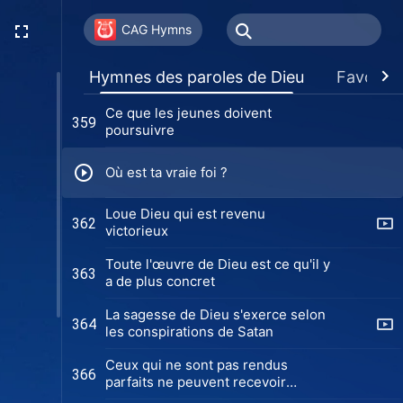
Le nom de Dieu sera glorifié parmi
354
les nations païennes (Chœur)
CAG Hymns
Offre ton être entier à l'œuvre de
356
Hymnes des paroles de Dieu
Favoris
Dieu
Ce que les jeunes doivent
359
poursuivre
Où est ta vraie foi ?
Loue Dieu qui est revenu
362
victorieux
Toute l'œuvre de Dieu est ce qu'il y
363
a de plus concret
La sagesse de Dieu s'exerce selon
364
les conspirations de Satan
Ceux qui ne sont pas rendus
366
parfaits ne peuvent recevoir
l'héritage de Dieu