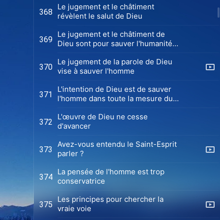
Le jugement et le châtiment
368
révèlent le salut de Dieu
Le jugement et le châtiment de
369
Dieu sont pour sauver l'humanité
(Chœur)
Le jugement de la parole de Dieu
370
vise à sauver l'homme
L'intention de Dieu est de sauver
371
l'homme dans toute la mesure du
possible
L'œuvre de Dieu ne cesse
372
d'avancer
Avez-vous entendu le Saint-Esprit
373
parler ?
La pensée de l'homme est trop
374
conservatrice
Les principes pour chercher la
375
vraie voie