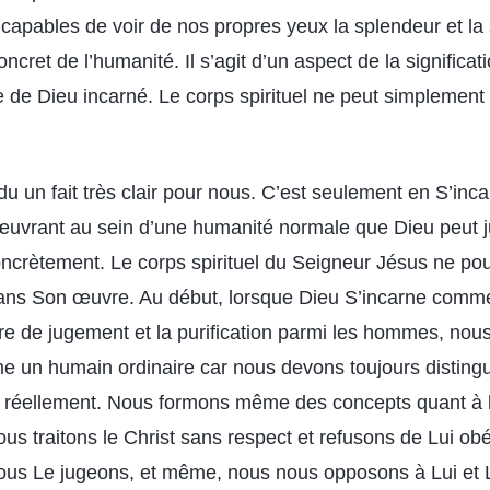
pables de voir de nos propres yeux la splendeur et la
oncret de l’humanité. Il s’agit d’un aspect de la significat
e de Dieu incarné. Le corps spirituel ne peut simplement
u un fait très clair pour nous. C’est seulement en S’inc
uvrant au sein d’une humanité normale que Dieu peut ju
oncrètement. Le corps spirituel du Seigneur Jésus ne pou
 dans Son œuvre. Au début, lorsque Dieu S’incarne comm
vre de jugement et la purification parmi les hommes, nou
e un humain ordinaire car nous devons toujours distingue
st réellement. Nous formons même des concepts quant à l
ous traitons le Christ sans respect et refusons de Lui o
nous Le jugeons, et même, nous nous opposons à Lui et