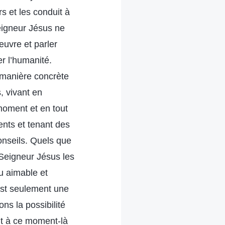
s et les conduit à
eigneur Jésus ne
œuvre et parler
r l’humanité.
e manière concrète
, vivant en
moment et en tout
ents et tenant des
onseils. Quels que
e Seigneur Jésus les
eu aimable et
’est seulement une
ns la possibilité
ent à ce moment-là