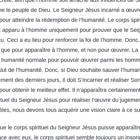
rète, afin que l’homme soit arraché aux influences de S
ne le peuple de Dieu. Le Seigneur Jésus incarné a œuvr
our atteindre la rédemption de l’humanité. Le corps spir
t apparu à l’homme uniquement pour prouver que le Seig
eu. Ceci a eu lieu pour renforcer la foi de l’homme. Donc, 
 que pour apparaître à l’homme, et non pour œuvrer. La 
e humanité normale pour pouvoir œuvrer parmi les homme
alut de l’humanité. Donc, si Dieu souhaite sauver l’human
ent des derniers jours, Il doit S’incarner et réaliser 
our obtenir le meilleur effet. Il n’apparaîtra certaineme
rituel du Seigneur Jésus pour réaliser l’œuvre du jugeme
dèles, nous devons tous acquérir une vision claire à ce su
 que le corps spirituel du Seigneur Jésus puisse apparaî
ace avec eux, le corps spirituel semble toujours un inso