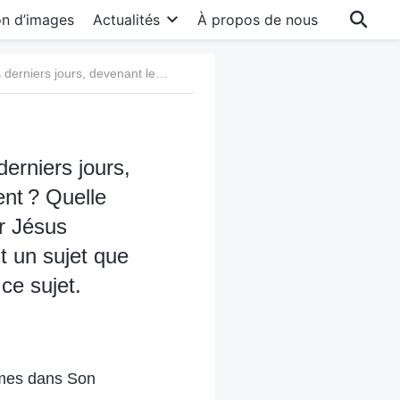
on d’images
Actualités
À propos de nous
Question 3 : Pourquoi Dieu s’est-Il incarné dans les derniers jours, devenant le Fils de l’homme pour faire l’œuvre du jugement ? Quelle est la différence réelle entre le corps spirituel du Seigneur Jésus ressuscité des morts et le Fils de l’homme incarné ? C’est un sujet que nous ne comprenons pas. Veuille partager un échange à ce sujet.
derniers jours,
ent ? Quelle
ur Jésus
t un sujet que
ce sujet.
mmes dans Son