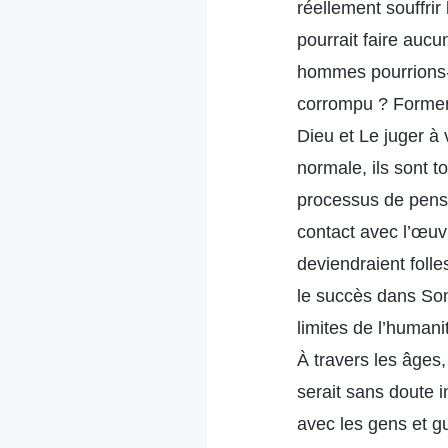
réellement souffrir 
pourrait faire aucu
hommes pourrions-n
corrompu ? Former
Dieu et Le juger à
normale, ils sont t
processus de pens
contact avec l’œuvr
deviendraient folle
le succès dans Son
limites de l’human
À travers les âges,
serait sans doute i
avec les gens et gu