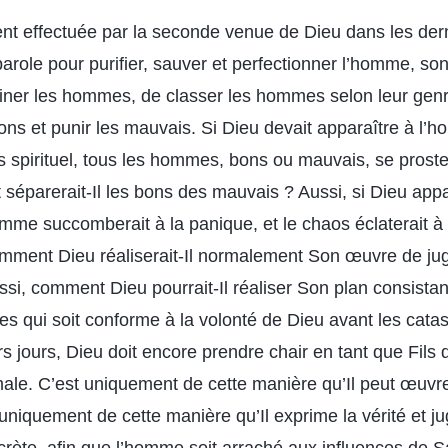
t effectuée par la seconde venue de Dieu dans les derni
parole pour purifier, sauver et perfectionner l’homme, son
miner les hommes, de classer les hommes selon leur genr
ns et punir les mauvais. Si Dieu devait apparaître à l’
 spirituel, tous les hommes, bons ou mauvais, se proste
 séparerait-Il les bons des mauvais ? Aussi, si Dieu app
homme succomberait à la panique, et le chaos éclaterait à
 comment Dieu réaliserait-Il normalement Son œuvre de j
ssi, comment Dieu pourrait-Il réaliser Son plan consista
 qui soit conforme à la volonté de Dieu avant les cata
rs jours, Dieu doit encore prendre chair en tant que Fil
le. C’est uniquement de cette manière qu’Il peut œuvrer
niquement de cette manière qu’Il exprime la vérité et ju