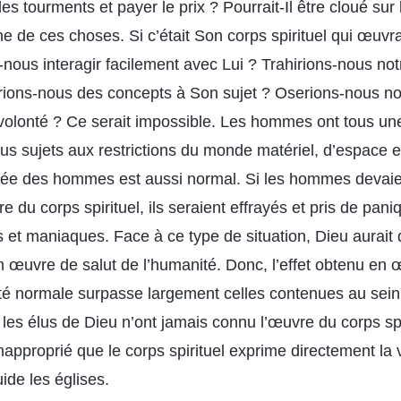
les tourments et payer le prix ? Pourrait-Il être cloué sur l
ne de ces choses. Si c’était Son corps spirituel qui œuvra
ous interagir facilement avec Lui ? Trahirions-nous n
ions-nous des concepts à Son sujet ? Oserions-nous nou
 volonté ? Ce serait impossible. Les hommes ont tous u
ous sujets aux restrictions du monde matériel, d’espace et
ée des hommes est aussi normal. Si les hommes devaien
e du corps spirituel, ils seraient effrayés et pris de pa
s et maniaques. Face à ce type de situation, Dieu aurait 
 œuvre de salut de l’humanité. Donc, l’effet obtenu en 
ité normale surpasse largement celles contenues au sein 
 les élus de Dieu n’ont jamais connu l’œuvre du corps spir
napproprié que le corps spirituel exprime directement la v
ide les églises.