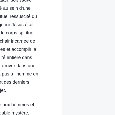
atan, soit sauvé
é au sein d’une
ituel ressuscité du
neur Jésus était
le corps spirituel
chair incarnée de
s et accomplir la
ité entière dans
Son œuvre dans une
nt pas à l’homme en
nt des derniers
jet.
tre aux hommes et
ndable mystère,