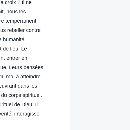
a croix ? Il ne
it, nous les
otre tempérament
s rebeller contre
ne humanité
 de lieu. Le
t entrer en
nique. Leurs pensées
du mal à atteindre
œuvrant dans les
du corps spirituel.
ituel de Dieu. Il
érité, interagisse