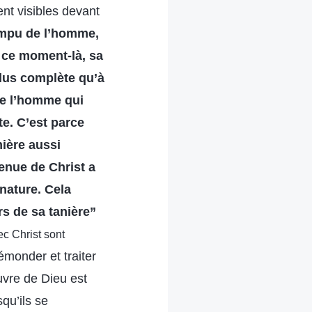
ent visibles devant
mpu de l’homme,
à ce moment-là, sa
plus complète qu’à
de l’homme qui
e. C’est parce
mière aussi
venue de Christ a
 nature. Cela
rs de sa tanière”
ec Christ sont
émonder et traiter
œuvre de Dieu est
qu’ils se