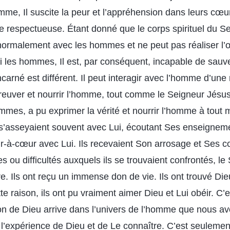
mme, Il suscite la peur et l’appréhension dans leurs cœur
e respectueuse. Étant donné que le corps spirituel du S
 normalement avec les hommes et ne peut pas réaliser l’
les hommes, Il est, par conséquent, incapable de sauve
carné est différent. Il peut interagir avec l’homme d’un
abreuver et nourrir l’homme, tout comme le Seigneur Jésus
es, a pu exprimer la vérité et nourrir l’homme à tout 
s s’asseyaient souvent avec Lui, écoutant Ses enseignem
-à-cœur avec Lui. Ils recevaient Son arrosage et Ses c
s ou difficultés auxquels ils se trouvaient confrontés, l
re. Ils ont reçu un immense don de vie. Ils ont trouvé Di
e raison, ils ont pu vraiment aimer Dieu et Lui obéir. C
ion de Dieu arrive dans l’univers de l’homme que nous avo
re l’expérience de Dieu et de Le connaître. C’est seulem