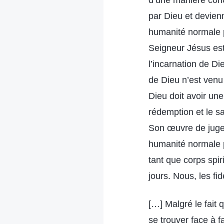
d’une manière conc
par Dieu et devien
humanité normale p
Seigneur Jésus es
l’incarnation de Di
de Dieu n’est venu
Dieu doit avoir un
rédemption et le s
Son œuvre de jugem
humanité normale p
tant que corps spi
jours. Nous, les fi
[…] Malgré le fait
se trouver face à f