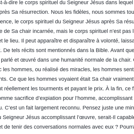
est-à-dire le corps spirituel du Seigneur Jésus dans lequel 
près Sa résurrection. Nous les fidèles, nous sommes tous
ence, le corps spirituel du Seigneur Jésus après Sa rés
de Sa chair incarnée, mais le corps spirituel n’est pas 
t le lieu. Il peut apparaître et disparaître à volonté, lai
t. De tels récits sont mentionnés dans la Bible. Avant qu
l a parlé et œuvré dans une humanité normale de la chair. 
ec les hommes, ou réalisé des miracles, les hommes sentai
nts. Ce que les hommes voyaient était Sa chair vraiment
t réellement les tourments et payant le prix. À la fin, ce f
comme sacrifice d’expiation pour l’homme, accomplissant 
. C’est un fait largement reconnu. Pensez juste une minu
du Seigneur Jésus accomplissant l’œuvre, serait-Il capabl
 de tenir des conversations normales avec eux ? Pourrai