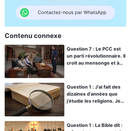
Contactez-nous par WhatsApp
Contenu connexe
Question 7 : Le PCC est
un parti révolutionnaire. Il
croit au mensonge et à
l’usage de la force, c’est-
à-dire la prise du pouvoir
par la violence ! Sa
Question 1 : J’ai fait des
logique est simple au final
dizaines d’années que
: « Un mensonge
j’étudie les religions. Je
deviendra la vérité s’il est
peux dire
répété 10 000 fois. » Peu
raisonnablement qu’il n’y
importe combien de gens
a pas de Dieu dans ce
Question 1 : La Bible dit :
doutent de ses paroles,
monde, et qu’il n’y a