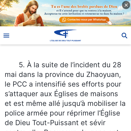
5. À la suite de l’incident du 28 mai dans la province du Zhaoyuan, le PCC a intensifié ses efforts pour s’attaquer aux Églises de maisons et est même allé jusqu’à mobiliser la police armée pour réprimer l’Église de Dieu Tout-Puissant et sévir contre elle. Beaucoup de gens ont exprimé des doutes à propos de l’incident de la province du Zhaoyuan, convaincus que c’était une tentative de la part du PCC de s’attaquer à l’Église de Dieu Tout-Puissant et de la réprimer en montant une affaire de toutes pièces afin de dresser l’opinion publique contre elle. Malgré cela, l’affaire a été jugée publiquement dans un tribunal du PCC, les grands médias chinois en ont parlé et certains croient ce qu’a déclaré le PCC. Nous aimerions savoir ce que vous pensez de l’incident de la province du Zhaoyuan.
5. À la suite de l’incident du 28
mai dans la province du Zhaoyuan,
le PCC a intensifié ses efforts pour
s’attaquer aux Églises de maisons
et est même allé jusqu’à mobiliser la
police armée pour réprimer l’Église
de Dieu Tout-Puissant et sévir