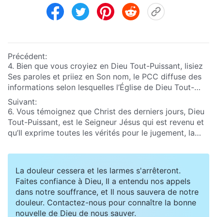
Précédent:
4. Bien que vous croyiez en Dieu Tout-Puissant, lisiez
Ses paroles et priiez en Son nom, le PCC diffuse des
informations selon lesquelles l’Église de Dieu Tout-
Puissant aurait été créée par un homme et qu’il
Suivant:
faudrait faire tout ce qu’il dit. Vous témoignez que
6. Vous témoignez que Christ des derniers jours, Dieu
cette personne est un prêtre, un homme utilisé par
Tout-Puissant, est le Seigneur Jésus qui est revenu et
Dieu et qu’il est responsable de toutes les affaires
qu’Il exprime toutes les vérités pour le jugement, la
administratives. Je n’y comprends rien : qui
purification et le salut de l’humanité. Pourtant, le PCC
exactement a fondé l’Église de Dieu Tout-Puissant ?
affirme que le « Dieu Tout-Puissant » auquel vous
Quelles sont ses origines ? Pouvez-vous me l’expliquer
croyez n’est qu’une personne ordinaire. Le PCC sait
La douleur cessera et les larmes s'arrêteront.
?
tout du milieu familial de cette personne et a même
Faites confiance à Dieu, Il a entendu nos appels
publié sur Internet sa photo, son nom et l’adresse de
dans notre souffrance, et Il nous sauvera de notre
sa famille. Je n’arrive pas à comprendre : ce que dit le
douleur. Contactez-nous pour connaître la bonne
PCC, est-ce vrai ou faux ?
nouvelle de Dieu de nous sauver.