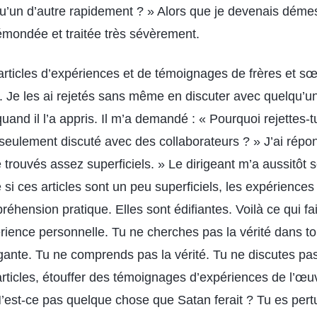
qu’un d’autre rapidement ? » Alors que je devenais dém
 émondée et traitée très sévèrement.
s articles d’expériences et de témoignages de frères et s
. Je les ai rejetés sans même en discuter avec quelqu’un
quand il l’a appris. Il m’a demandé : « Pourquoi rejettes-
 seulement discuté avec des collaborateurs ? » J’ai répon
te trouvés assez superficiels. » Le dirigeant m’a aussitôt
si ces articles sont un peu superficiels, les expériences 
hension pratique. Elles sont édifiantes. Voilà ce qui fa
ience personnelle. Tu ne cherches pas la vérité dans to
ogante. Tu ne comprends pas la vérité. Tu ne discutes pas
articles, étouffer des témoignages d’expériences de l’œu
’est-ce pas quelque chose que Satan ferait ? Tu es pertu