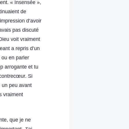
ment. « Insensée »,
tinuaient de
’impression d’avoir
’avais pas discuté
Dieu voit vraiment
ant a repris d’un
 ou en parler
p arrogante et tu
contrecœur. Si
e un peu avant
is vraiment
nte, que je ne