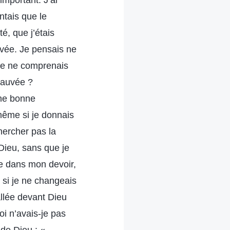
important. J’ai
ntais que le
té, que j’étais
ivée. Je pensais ne
 je ne comprenais
sauvée ?
une bonne
même si je donnais
hercher pas la
Dieu, sans que je
ée dans mon devoir,
d si je ne changeais
 allée devant Dieu
oi n’avais-je pas