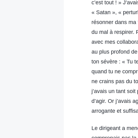
c’est tout ! » J’av
« Satan », « pertu
résonner dans ma t
du mal à respirer. 
avec mes collaborat
au plus profond de
ton sévère : « Tu t
quand tu ne compre
ne crains pas du t
j’avais un tant so
d’agir. Or j’avais 
arrogante et suffis
Le dirigeant a mené