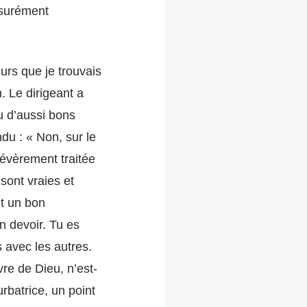
esurément
œurs que je trouvais
. Le dirigeant a
tu d’aussi bons
du : « Non, sur le
 sévèrement traitée
sont vraies et
it un bon
n devoir. Tu es
 avec les autres.
vre de Dieu, n’est-
rbatrice, un point