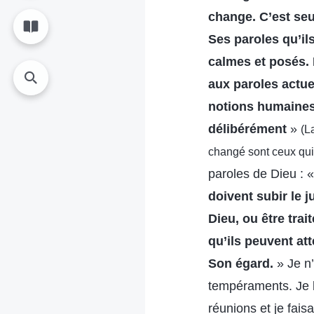
change. C’est seul
Ses paroles qu’il
calmes et posés. 
aux paroles actue
notions humaines,
délibérément
»
(L
changé sont ceux qui 
paroles de Dieu : 
doivent subir le 
Dieu, ou être tra
qu’ils peuvent att
Son égard.
» Je n’
tempéraments. Je li
réunions et je fais