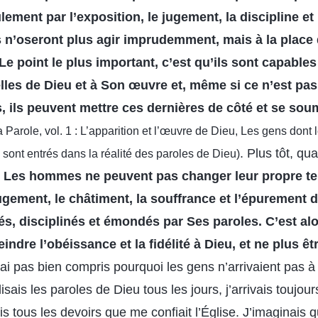
ement par l’exposition, le jugement, la discipline et 
s n’oseront plus agir imprudemment, mais à la place
Le point le plus important, c’est qu’ils sont capable
lles de Dieu et à Son œuvre et, même si ce n’est pa
 ils peuvent mettre ces dernières de côté et se sou
a Parole, vol. 1 : L’apparition et l’œuvre de Dieu, Les gens don
. Plus tôt, qua
sont entrés dans la réalité des paroles de Dieu)
«
Les hommes ne peuvent pas changer leur propre te
jugement, le châtiment, la souffrance et l’épurement 
ités, disciplinés et émondés par Ses paroles. C’est a
eindre l’obéissance et la fidélité à Dieu, et ne plus êt
ai pas bien compris pourquoi les gens n’arrivaient pas à
sais les paroles de Dieu tous les jours, j’arrivais toujour
ais tous les devoirs que me confiait l’Église. J’imaginais