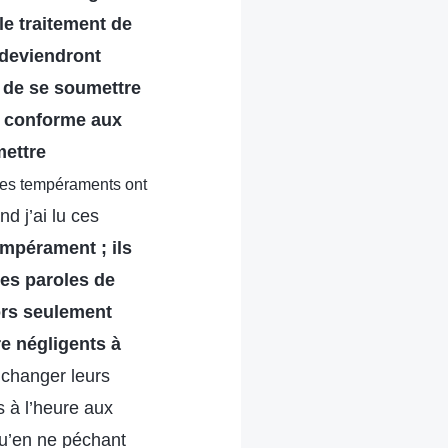
le traitement de
 deviendront
s de se soumettre
s conforme aux
mettre
t les tempéraments ont
nd j’ai lu ces
mpérament ; ils
des paroles de
lors seulement
re négligents à
 changer leurs
s à l’heure aux
 qu’en ne péchant