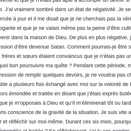
érité et que je n’étais pas apte à accomplir un devoir si 
. J’ai vraiment sombré dans un état de négativité. Je se
rcée à jour et il me disait que je ne cherchais pas la véri
ogante et que je ne valais même pas la peine d’être cult
venir dans la maison de Dieu. De plus en plus négative,
pression d’être devenue Satan. Comment pourrais-je être 
s frères et sœurs étaient convaincus que je n’étais pas 
quoi bon poursuivre ma quête ? Pendant cette période, 
ression de remplir quelques devoirs, je ne voudrai pas c
able a plusieurs fois échangé avec moi sur la volonté de 
lors émondée et traitée en disant que j’étais exprès but
que je m’opposais à Dieu et qu’Il m’éliminerait tôt ou tar
pris conscience de la gravité de la situation. Je suis vite
r et réfléchir sur moi-même. Durant ces six mois, pourqu