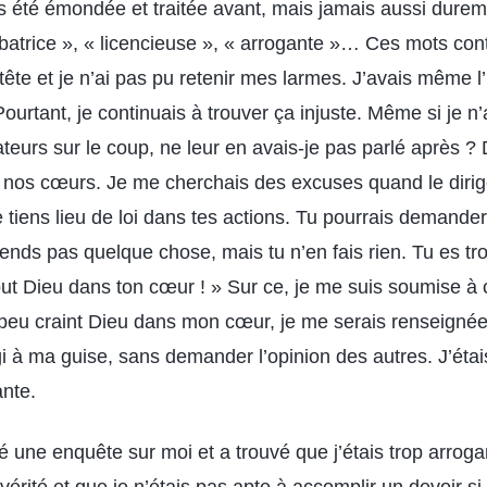
ais été émondée et traitée avant, mais jamais aussi dure
rbatrice », « licencieuse », « arrogante »… Ces mots con
ête et je n’ai pas pu retenir mes larmes. J’avais même l
Pourtant, je continuais à trouver ça injuste. Même si je n
eurs sur le coup, ne leur en avais-je pas parlé après ? 
 nos cœurs. Je me cherchais des excuses quand le dirige
e tiens lieu de loi dans tes actions. Tu pourrais demander
nds pas quelque chose, mais tu n’en fais rien. Tu es tro
out Dieu dans ton cœur ! » Sur ce, je me suis soumise à 
it peu craint Dieu dans mon cœur, je me serais renseigné
agi à ma guise, sans demander l’opinion des autres. J’éta
ante.
 une enquête sur moi et a trouvé que j’étais trop arroga