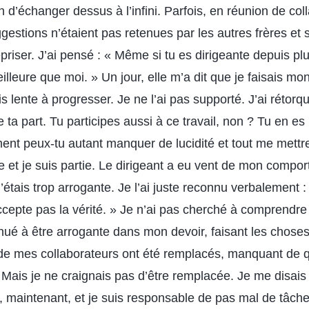
n d’échanger dessus à l’infini. Parfois, en réunion de col
estions n’étaient pas retenues par les autres frères et s
iser. J’ai pensé : « Même si tu es dirigeante depuis p
illeure que moi. » Un jour, elle m’a dit que je faisais mo
ais lente à progresser. Je ne l’ai pas supporté. J’ai rétorq
ta part. Tu participes aussi à ce travail, non ? Tu en es
nt peux-tu autant manquer de lucidité et tout me mettre
e et je suis partie. Le dirigeant a eu vent de mon compo
j’étais trop arrogante. Je l’ai juste reconnu verbalement :
accepte pas la vérité. » Je n’ai pas cherché à comprendr
inué à être arrogante dans mon devoir, faisant les chose
 de mes collaborateurs ont été remplacés, manquant de qu
. Mais je ne craignais pas d’être remplacée. Je me disais :
e, maintenant, et je suis responsable de pas mal de tâches