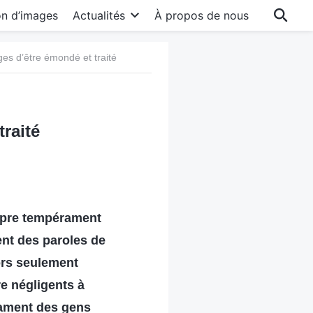
on d’images
Actualités
À propos de nous
ges d’être émondé et traité
traité
opre tempérament
ment des paroles de
lors seulement
re négligents à
rament des gens