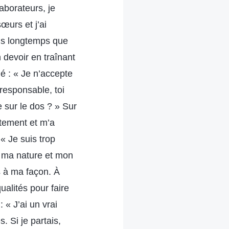
laborateurs, je
œurs et j’ai
lus longtemps que
n devoir en traînant
ué : « Je n’accepte
 responsable, toi
 sur le dos ? » Sur
rtement et m’a
 « Je suis trop
e ma nature et mon
s à ma façon. À
alités pour faire
 « J’ai un vrai
. Si je partais,