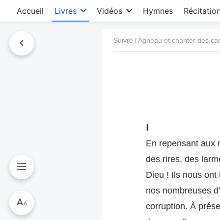
Accueil
Livres
Vidéos
Hymnes
Récitatio
Suivre l’Agneau et chanter des c
Ⅰ
En repensant aux m
des rires, des lar
Dieu ! Ils nous on
nos nombreuses d’a
corruption. À pré