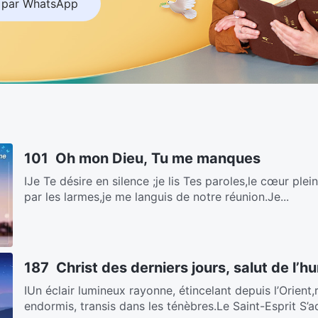
 par WhatsApp
101 Oh mon Dieu, Tu me manques
ⅠJe Te désire en silence ;je lis Tes paroles,le cœur ple
par les larmes,je me languis de notre réunion.Je...
187 Christ des derniers jours, salut de l’h
ⅠUn éclair lumineux rayonne, étincelant depuis l’Orient
endormis, transis dans les ténèbres.Le Saint-Esprit S’ad