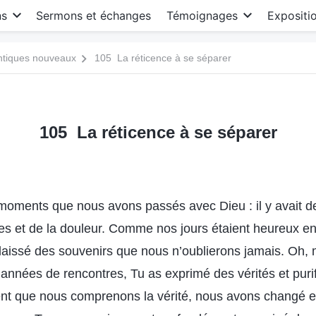
ns
Sermons et échanges
Témoignages
Expositi
antiques nouveaux
105 La réticence à se séparer
105 La réticence à se séparer
oments que nous avons passés avec Dieu : il y avait d
mes et de la douleur. Comme nos jours étaient heureux 
t laissé des souvenirs que nous n’oublierons jamais. Oh,
nnées de rencontres, Tu as exprimé des vérités et purif
sent que nous comprenons la vérité, nous avons changé