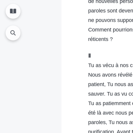
de nouvelles perso
paroles sont deven
ne pouvons supporte
Comment pourrions
réticents ?
Ⅱ
Tu as vécu à nos cô
Nous avons révélé 
patient, Tu nous a
sauver. Tu as vu c
Tu as patiemment c
été là avec nous p
paroles, Tu nous as
purification. Ayan