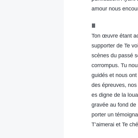
amour nous encoura
Ⅲ
Ton œuvre étant ac
supporter de Te vo
scènes du passé so
corrompus. Tu nous
guidés et nous ont 
des épreuves, nos 
es digne de la lou
gravée au fond de 
porter un témoigna
T’aimerai et Te ché