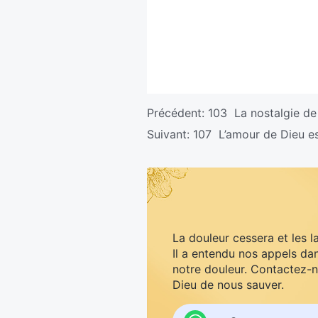
Précédent:
103 La nostalgie de
Suivant:
107 L’amour de Dieu es
La douleur cessera et les l
Il a entendu nos appels dan
notre douleur. Contactez-n
Dieu de nous sauver.