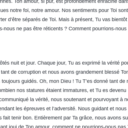
nnes. Ton amour, si pur, est profondément enraciné da
ues notre foi, notre amour. Nos sentiments pour Toi son
r d’être séparés de Toi. Mais à présent, Tu vas bientôt 
-nous ne pas être réticents ? Comment pourrions-nous 
tés nuit et jour. Chaque jour, Tu as exprimé la vérité p
tant de corruption et nous avons grandement blessé Ton
s toujours guidés. Oh, mon Dieu ! Tu T’es donné tant de
ombien nos statures étaient immatures, et Tu es devenu i
ommuniqué la vérité, nous soutenant et pourvoyant à n
endant les épreuves et l’adversité. Nous guidant et nous 
 fait tenir bon. Entièrement par Ta grâce, nous avons su
t tant joui de Ton amour, comment ne pourrions-nous pas