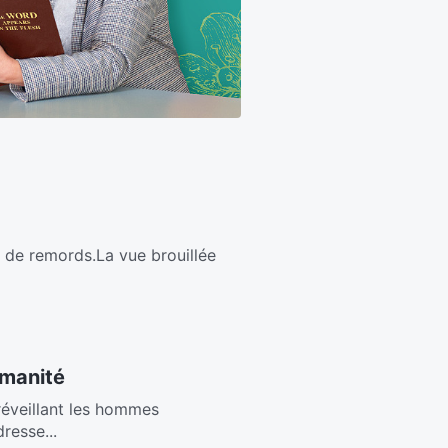
in de remords.La vue brouillée
umanité
,réveillant les hommes
resse...