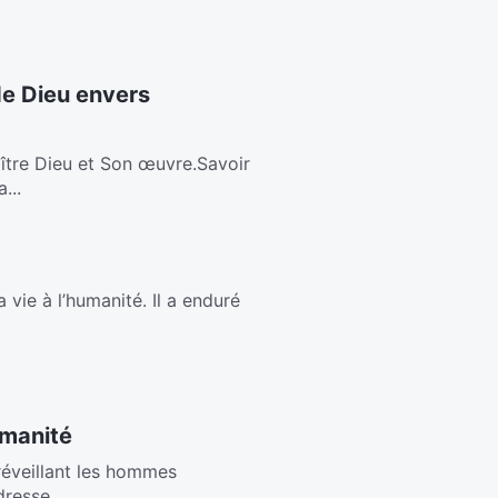
de Dieu envers
ître Dieu et Son œuvre.Savoir
...
a vie à l’humanité. Il a enduré
umanité
,réveillant les hommes
resse...