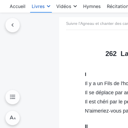
Accueil
Livres
Vidéos
Hymnes
Récitatio
Suivre l’Agneau et chanter des c
262 La
I
Il y a un Fils de l
Il se déplace par a
Il est chéri par le 
N'aimeriez-vous pa
II