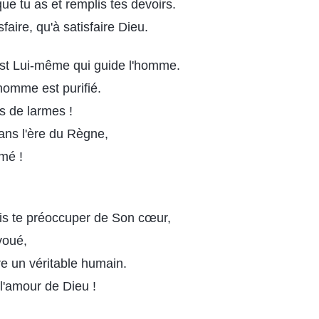
ue tu as et remplis tes devoirs.
faire, qu'à satisfaire Dieu.
est Lui-même qui guide l'homme.
homme est purifié.
s de larmes !
ans l'ère du Règne,
imé !
ois te préoccuper de Son cœur,
voué,
tre un véritable humain.
l'amour de Dieu !