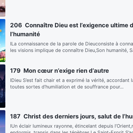
206 Connaître Dieu est l’exigence ultime 
l’humanité
ⅠLa connaissance de la parole de Dieuconsiste à conna
les visions implique de connaître Dieu,Son humanité, Sa
179 Mon cœur n’exige rien d’autre
ⅠDieu S’est fait chair et a exprimé la vérité, accordant l
toutes sortes d’humiliation et de souffrance pour...
187 Christ des derniers jours, salut de l’h
ⅠUn éclair lumineux rayonne, étincelant depuis l’Orient
endormis, transis dans les ténèbres.Le Saint-Esprit S’ad