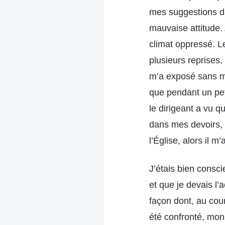
mes suggestions da
mauvaise attitude. 
climat oppressé. L
plusieurs reprises
m’a exposé sans m
que pendant un peti
le dirigeant a vu q
dans mes devoirs, q
l’Église, alors il m
J’étais bien consci
et que je devais l’
façon dont, au cou
été confronté, mon