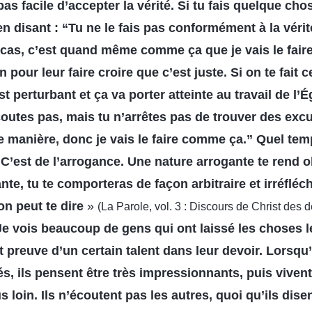
 pas facile d’accepter la vérité. Si tu fais quelque cho
en disant : “Tu ne le fais pas conformément à la vérit
 cas, c’est quand même comme ça que je vais le faire”
 pour leur faire croire que c’est juste. Si on te fait 
st perturbant et ça va porter atteinte au travail de l’É
outes pas, mais tu n’arrêtes pas de trouver des exc
e manière, donc je vais le faire comme ça.” Quel te
)
C’est de l’arrogance. Une nature arrogante te rend ob
te, tu te comporteras de façon arbitraire et irréfléch
on peut te dire
»
(La Parole, vol. 3 : Discours de Christ des d
Je vois beaucoup de gens qui ont laissé les choses l
nt preuve d’un certain talent dans leur devoir. Lorsqu
s, ils pensent être très impressionnants, puis viven
s loin. Ils n’écoutent pas les autres, quoi qu’ils dis