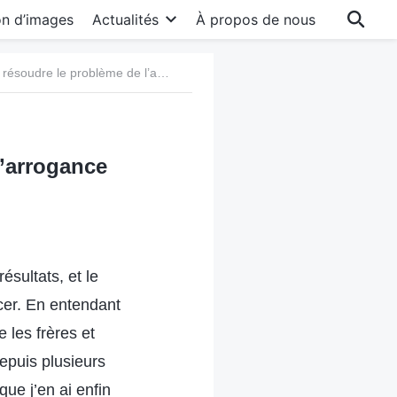
on d’images
Actualités
À propos de nous
39. Il n’est pas facile de résoudre le problème de l’arrogance
l’arrogance
ésultats, et le
acer. En entendant
e les frères et
depuis plusieurs
ue j’en ai enfin