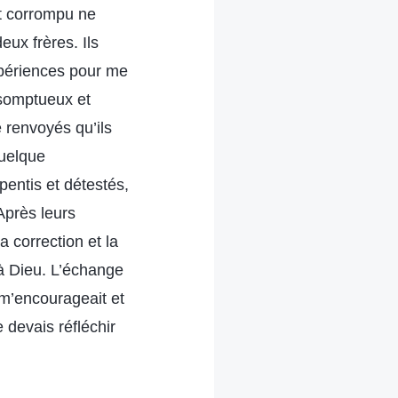
nt corrompu ne
eux frères. Ils
expériences pour me
résomptueux et
é renvoyés qu’ils
quelque
pentis et détestés,
Après leurs
 correction et la
 à Dieu. L’échange
 m’encourageait et
e devais réfléchir