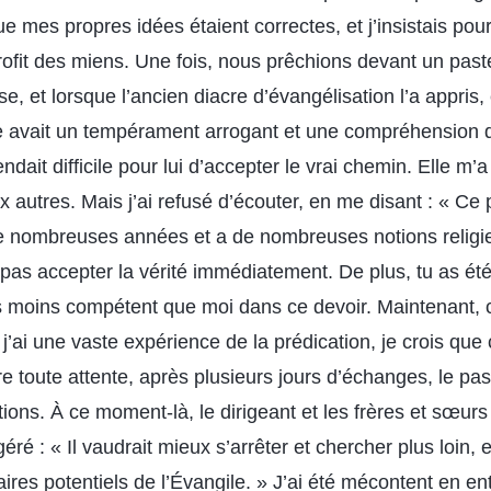
e mes propres idées étaient correctes, et j’insistais pou
rofit des miens. Une fois, nous prêchions devant un past
se, et lorsque l’ancien diacre d’évangélisation l’a appris
e avait un tempérament arrogant et une compréhension 
ndait difficile pour lui d’accepter le vrai chemin. Elle m
 autres. Mais j’ai refusé d’écouter, en me disant : « Ce 
 nombreuses années et a de nombreuses notions religieu
 pas accepter la vérité immédiatement. De plus, tu as ét
s moins compétent que moi dans ce devoir. Maintenant, c
j’ai une vaste expérience de la prédication, je crois que ce
re toute attente, après plusieurs jours d’échanges, le pa
ons. À ce moment-là, le dirigeant et les frères et sœurs
ré : « Il vaudrait mieux s’arrêter et chercher plus loin, 
aires potentiels de l’Évangile. » J’ai été mécontent en en