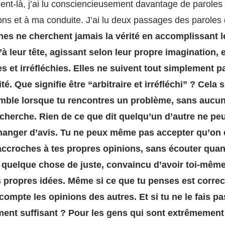
ent-là, j’ai lu consciencieusement davantage de paroles d
ions et à ma conduite. J’ai lu deux passages des paroles 
es ne cherchent jamais la vérité en accomplissant l
’à leur tête, agissant selon leur propre imagination, 
es et irréfléchies. Elles ne suivent tout simplement p
té. Que signifie être “arbitraire et irréfléchi” ? Cela s
ble lorsque tu rencontres un problème, sans aucu
echerche. Rien de ce que dit quelqu’un d’autre ne pe
changer d’avis. Tu ne peux même pas accepter qu’on
 t’accroches à tes propres opinions, sans écouter qua
quelque chose de juste, convaincu d’avoir toi-même
s propres idées. Même si ce que tu penses est correct
ompte les opinions des autres. Et si tu ne le fais pa
ent suffisant ? Pour les gens qui sont extrêmement 