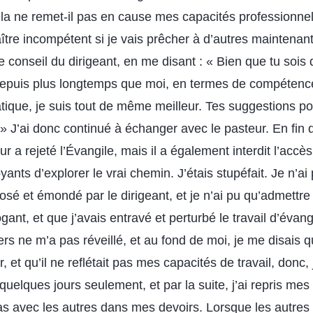
la ne remet-il pas en cause mes capacités professionnel
aître incompétent si je vais prêcher à d’autres maintenant
 conseil du dirigeant, en me disant : « Bien que tu sois d
 depuis plus longtemps que moi, en termes de compétenc
atique, je suis tout de même meilleur. Tes suggestions p
 » J’ai donc continué à échanger avec le pasteur. En fin
r a rejeté l’Évangile, mais il a également interdit l’accè
ants d’explorer le vrai chemin. J’étais stupéfait. Je n’ai
posé et émondé par le dirigeant, et je n’ai pu qu’admettr
ogant, et que j’avais entravé et perturbé le travail d’évang
s ne m’a pas réveillé, et au fond de moi, je me disais q
 et qu’il ne reflétait pas mes capacités de travail, donc,
elques jours seulement, et par la suite, j’ai repris mes 
s avec les autres dans mes devoirs. Lorsque les autres 