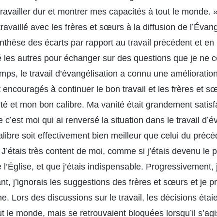
 travailler dur et montrer mes capacités à tout le monde.
 travaillé avec les frères et sœurs à la diffusion de l’Évang
hèse des écarts par rapport au travail précédent et en l
ité les autres pour échanger sur des questions que je ne
ps, le travail d’évangélisation a connu une amélioration 
 encouragés à continuer le bon travail et les frères et sœ
é et mon bon calibre. Ma vanité était grandement satisfa
c’est moi qui ai renversé la situation dans le travail d’év
ibre soit effectivement bien meilleur que celui du précé
 J’étais très content de moi, comme si j’étais devenu le pil
 l’Église, et que j’étais indispensable. Progressivement,
nt, j’ignorais les suggestions des frères et sœurs et je p
. Lors des discussions sur le travail, les décisions étai
 le monde, mais se retrouvaient bloquées lorsqu’il s’agi