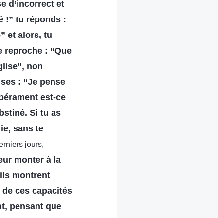
se d’incorrect et
é !” tu réponds :
 et alors, tu
ce reproche : “Que
glise”, non
uses : “Je pense
mpérament est-ce
stiné. Si tu as
ie, sans te
erniers jours,
eur monter à la
’ils montrent
t de ces capacités
ent, pensant que