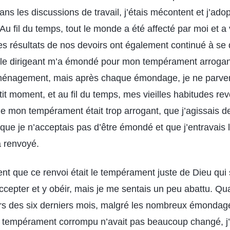
ns les discussions de travail, j’étais mécontent et j’ado
Au fil du temps, tout le monde a été affecté par moi et 
es résultats de nos devoirs ont également continué à se
, le dirigeant m’a émondé pour mon tempérament arrogan
énagement, mais après chaque émondage, je ne parven
t moment, et au fil du temps, mes vieilles habitudes rev
ue mon tempérament était trop arrogant, que j’agissais d
ue je n’acceptais pas d’être émondé et que j’entravais l
’a renvoyé.
ent que ce renvoi était le tempérament juste de Dieu qui 
accepter et y obéir, mais je me sentais un peu abattu. Qua
rs des six derniers mois, malgré les nombreux émondage
 tempérament corrompu n’avait pas beaucoup changé, j’