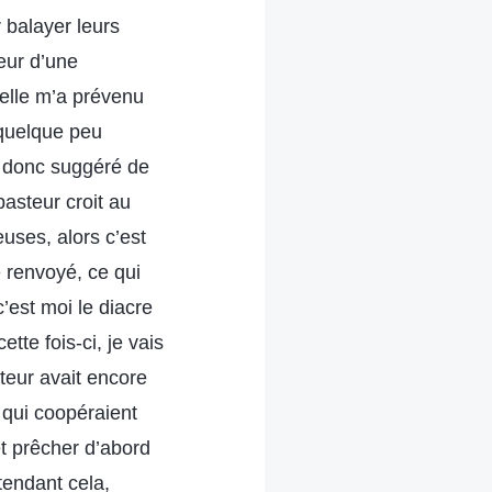
r balayer leurs
eur d’une
, elle m’a prévenu
quelque peu
’a donc suggéré de
pasteur croit au
ses, alors c’est
é renvoyé, ce qui
’est moi le diacre
tte fois-ci, je vais
steur avait encore
 qui coopéraient
et prêcher d’abord
tendant cela,