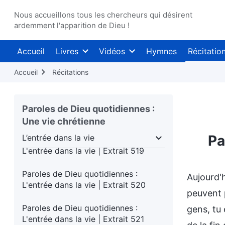
Paroles de Dieu quotidiennes :
L'entrée dans la vie | Extrait 515
Nous accueillons tous les chercheurs qui désirent
ardemment l'apparition de Dieu !
Paroles de Dieu quotidiennes :
L'entrée dans la vie | Extrait 516
Accueil
Livres
Vidéos
Hymnes
Récitatio
Paroles de Dieu quotidiennes :
Accueil
Récitations
L'entrée dans la vie | Extrait 517
Paroles de Dieu quotidiennes :
Paroles de Dieu quotidiennes :
L'entrée dans la vie | Extrait 518
Une vie chrétienne
Pa
L’entrée dans la vie
Paroles de Dieu quotidiennes :
e humain
L’entrée dans la vie
Destinations et i
L'entrée dans la vie | Extrait 519
Paroles de Dieu quotidiennes :
Aujourd'h
L'entrée dans la vie | Extrait 520
peuvent p
Paroles de Dieu quotidiennes :
gens, tu 
L'entrée dans la vie | Extrait 521