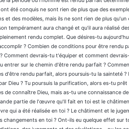
 de la période où l'homme est rendu parfait déterminer
ont été conquis ne sont rien de plus que des exemples 
s et des modèles, mais ils ne sont rien de plus qu'un
son tempérament aura changé et qu'il aura réalisé des 
 pleinement rendu complet. Que désires-tu aujourd'hui
accomplir ? Combien de conditions pour être rendu par
 ? Comment devrais-tu t'équiper et comment devrai
tu entrer sur le chemin d'être rendu parfait ? Comme
d'être rendu parfait, alors poursuis-tu la sainteté ? 
ar Dieu ? Tu poursuis la purification, alors es-tu prê
 de connaître Dieu, mais as-tu une connaissance de 
rande partie de l'œuvre qu'Il fait en toi est le châtim
re qui a été réalisée en toi ? Le châtiment et le jugem
 changements en toi ? Ont-ils eu quelque effet sur to