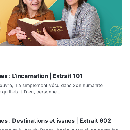
s : L'incarnation | Extrait 101
œuvre, Il a simplement vécu dans Son humanité
qu'Il était Dieu, personne...
es : Destinations et issues | Extrait 602
mplet à l'ère du Règne. Après le travail de conquête,