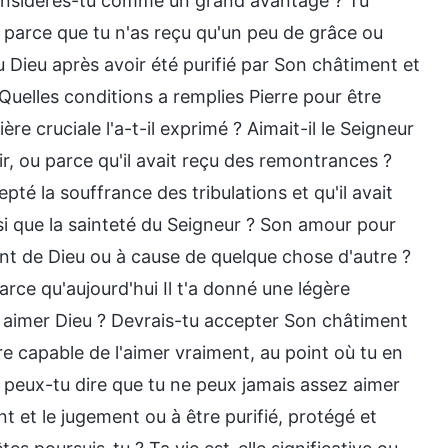
 considères-tu comme un grand avantage ? Tu
u parce que tu n'as reçu qu'un peu de grâce ou
u Dieu après avoir été purifié par Son châtiment et
Quelles conditions a remplies Pierre pour être
ère cruciale l'a-t-il exprimé ? Aimait-il le Seigneur
ir, ou parce qu'il avait reçu des remontrances ?
pté la souffrance des tribulations et qu'il avait
si que la sainteté du Seigneur ? Son amour pour
nt de Dieu ou à cause de quelque chose d'autre ?
arce qu'aujourd'hui Il t'a donné une légère
 aimer Dieu ? Devrais-tu accepter Son châtiment
e capable de l'aimer vraiment, au point où tu en
peux-tu dire que tu ne peux jamais assez aimer
t et le jugement ou à être purifié, protégé et