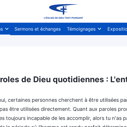
ns
Sermons et échanges
Témoignages
Expositi
roles de Dieu quotidiennes : L'ent
ssues
ui, certaines personnes cherchent à être utilisées par
as être utilisées directement. Quant aux paroles pron
es toujours incapable de les accomplir, alors tu n'as p