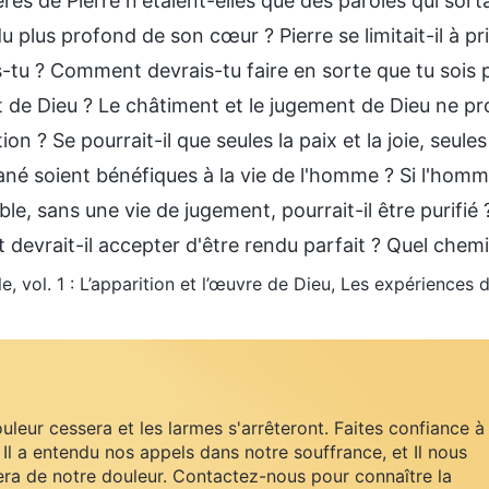
ères de Pierre n'étaient-elles que des paroles qui sor
u plus profond de son cœur ? Pierre se limitait-il à pr
-tu ? Comment devrais-tu faire en sorte que tu sois p
 de Dieu ? Le châtiment et le jugement de Dieu ne pro
ion ? Se pourrait-il que seules la paix et la joie, seule
é soient bénéfiques à la vie de l'homme ? Si l'homm
le, sans une vie de jugement, pourrait-il être purifié 
evrait-il accepter d'être rendu parfait ? Quel chemin
le, vol. 1 : L’apparition et l’œuvre de Dieu, Les expérience
uleur cessera et les larmes s'arrêteront. Faites confiance à
 Il a entendu nos appels dans notre souffrance, et Il nous
ra de notre douleur. Contactez-nous pour connaître la