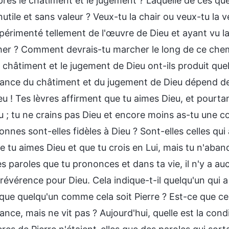
rès le châtiment et le jugement ? Laquelle de ces quêt
inutile et sans valeur ? Veux-tu la chair ou veux-tu la 
périmenté tellement de l'œuvre de Dieu et ayant vu la
her ? Comment devrais-tu marcher le long de ce ch
 châtiment et le jugement de Dieu ont-ils produit que
ance du châtiment et du jugement de Dieu dépend de c
u ! Tes lèvres affirment que tu aimes Dieu, et pourta
 ; tu ne crains pas Dieu et encore moins as-tu une co
nnes sont-elles fidèles à Dieu ? Sont-elles celles qu
e tu aimes Dieu et que tu crois en Lui, mais tu n'aba
es paroles que tu prononces et dans ta vie, il n'y a a
révérence pour Dieu. Cela indique-t-il quelqu'un qui a
 que quelqu'un comme cela soit Pierre ? Est-ce que c
nce, mais ne vit pas ? Aujourd'hui, quelle est la condi