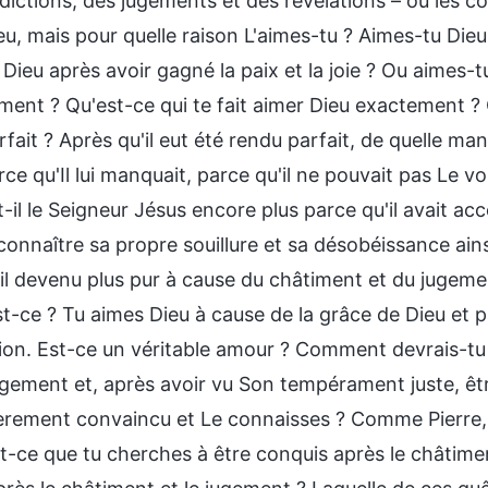
dictions, des jugements et des révélations – ou les
eu, mais pour quelle raison L'aimes-tu ? Aimes-tu Die
Dieu après avoir gagné la paix et la joie ? Ou aimes-t
ment ? Qu'est-ce qui te fait aimer Dieu exactement ? 
fait ? Après qu'il eut été rendu parfait, de quelle mani
ce qu'Il lui manquait, parce qu'il ne pouvait pas Le vo
-il le Seigneur Jésus encore plus parce qu'il avait acce
connaître sa propre souillure et sa désobéissance ain
-il devenu plus pur à cause du châtiment et du jugeme
t-ce ? Tu aimes Dieu à cause de la grâce de Dieu et p
ion. Est-ce un véritable amour ? Comment devrais-tu
ugement et, après avoir vu Son tempérament juste, êtr
ièrement convaincu et Le connaisses ? Comme Pierre, 
t-ce que tu cherches à être conquis après le châtimen