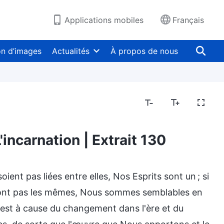
Applications mobiles
Français
on d’images
Actualités
À propos de nous
'incarnation | Extrait 130
Mystères sur de la Bible
Dévoiler les idées fausse
ent pas liées entre elles, Nos Esprits sont un ; si
sont pas les mêmes, Nous sommes semblables en
 est à cause du changement dans l'ère et du