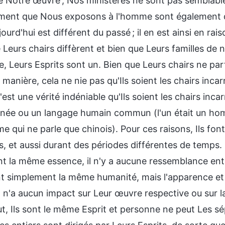
e Notre œuvre ; Nos ministères ne sont pas semblable
ent que Nous exposons à l'homme sont également dif
jourd'hui est différent du passé ; il en est ainsi en r
Leurs chairs diffèrent et bien que Leurs familles de n
e, Leurs Esprits sont un. Bien que Leurs chairs ne pa
manière, cela ne nie pas qu'Ils soient les chairs inc
est une vérité indéniable qu'Ils soient les chairs inc
née ou un langage humain commun (l'un était un homme 
 qui ne parle que chinois). Pour ces raisons, Ils font
s, et aussi durant des périodes différentes de temps. M
t la même essence, il n'y a aucune ressemblance entre
t simplement la même humanité, mais l'apparence et 
a n'a aucun impact sur Leur œuvre respective ou sur l
t, Ils sont le même Esprit et personne ne peut Les sépa