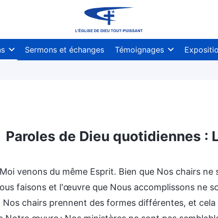
ns
Sermons et échanges
Témoignages
Expositi
Paroles de Dieu quotidiennes : L
eu
Le tempérament de Dieu et ce qu’Il a et est
Moi venons du même Esprit. Bien que Nos chairs ne soi
ous faisons et l'œuvre que Nous accomplissons ne 
; Nos chairs prennent des formes différentes, et cela