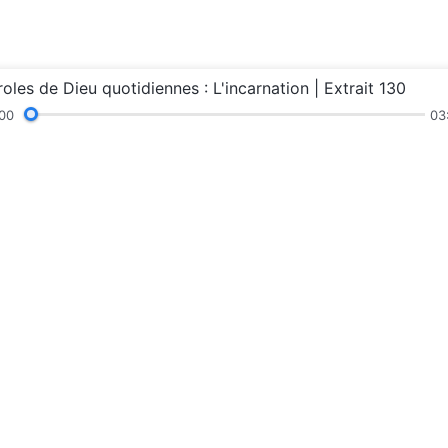
roles de Dieu quotidiennes : L'incarnation | Extrait 130
00
03
ations
Sermons et échanges
Témoignages
Ex
t
Le royaume d
Le royaume de Di
Contactez-