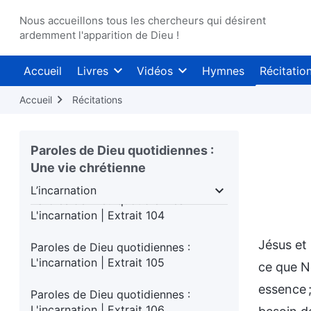
Paroles de Dieu quotidiennes :
Nous accueillons tous les chercheurs qui désirent
L'incarnation | Extrait 100
ardemment l'apparition de Dieu !
Paroles de Dieu quotidiennes :
Accueil
Livres
Vidéos
Hymnes
Récitatio
L'incarnation | Extrait 101
Accueil
Récitations
Paroles de Dieu quotidiennes :
L'incarnation | Extrait 102
Paroles de Dieu quotidiennes :
Paroles de Dieu quotidiennes :
Une vie chrétienne
L'incarnation | Extrait 103
L’incarnation
Paroles de Dieu quotidiennes :
rs jours
L’incarnation
Connaître l’œuvre de Di
L'incarnation | Extrait 104
Jésus et 
Paroles de Dieu quotidiennes :
L'incarnation | Extrait 105
ce que N
essence 
Paroles de Dieu quotidiennes :
L'incarnation | Extrait 106