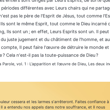
es entiers sont dirigés par Leurs Esprits, de sorte q
 périodes différentes avec Leurs chairs qui ne partag
 n'est pas le père de l'Esprit de Jésus, tout comme l'Esp
. Ils sont le même Esprit, tout comme le Dieu incarné d'
ng, Ils sont un ; en effet, Leurs Esprits sont un. Il peu
 du juste jugement et du châtiment de l'homme, et aus
 compte, Il peut faire l'œuvre de détruire le monde et
? Cela n'est-il pas la toute-puissance de Dieu ?
a Parole, vol. 1 : L’apparition et l’œuvre de Dieu, Les deux 
uleur cessera et les larmes s'arrêteront. Faites confiance à
 Il a entendu nos appels dans notre souffrance, et Il nous