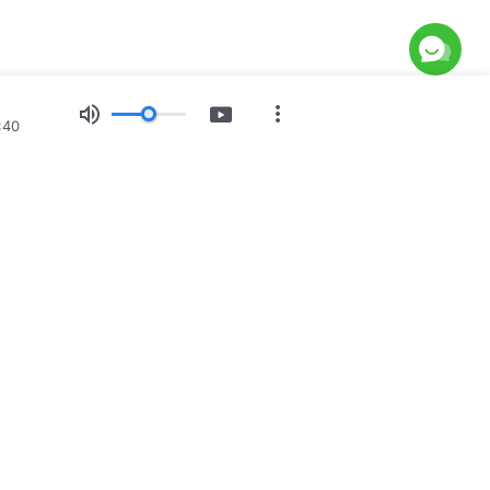
:40
position d’images
Actualités
À propos de nous
e Dieu est arrivé
eu est arrivé parmi les hommes ! Voulez-vous y entrer ?
nous par WhatsApp