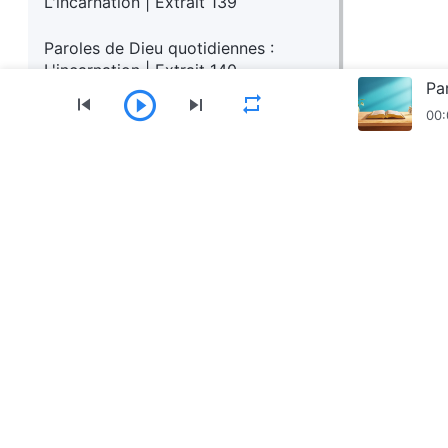
L'incarnation | Extrait 139
Paroles de Dieu quotidiennes :
L'incarnation | Extrait 140
Pa
00:
Menu
Accueil
Livres
Vidéos
Hymnes
Récit
Télécharger l’appli l’Église de Dieu Tout-Puissan