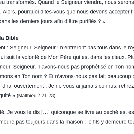
u transformés. Quand le Seigneur viendra, nous seron
 Alors, pourquoi dites-vous que nous devons accepter 
ns les derniers jours afin d’être purifiés ? »
la Bible
nt : Seigneur, Seigneur ! n’entreront pas tous dans le r
qui suit la volonté de Mon Père qui est dans les cieux. Pl
igneur, Seigneur, n’avons-nous pas prophétisé en Ton n
mons en Ton nom ? Et n’avons-nous pas fait beaucoup 
r dirai ouvertement : Je ne vous ai jamais connus, retire
iquité »
.
(Matthieu 7:21-23)
ité, Je vous le dis […] quiconque se livre au péché est e
emeure pas toujours dans la maison ; le fils y demeure t