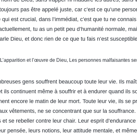
 toujours pas être appelé juste, car c’est ce qu’une pers
 qui est crucial, dans l’immédiat, c’est que tu ne connai
actuellement, tu as un petit peu d’humanité normale, m
parle Dieu, et donc rien de ce que tu fais n’est susceptib
 : L’apparition et l’œuvre de Dieu, Les personnes malfaisantes s
breuses gens souffrent beaucoup toute leur vie. Ils maîtr
et ils continuent même à souffrir et à endurer quand ils son
nent encore le matin de leur mort. Toute leur vie, ils se 
eaux vêtements, ne se concentrant que sur la souffrance.
s et se rebeller contre leur chair. Leur esprit d’endurance
eur pensée, leurs notions, leur attitude mentale, et même 