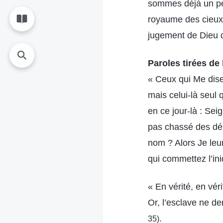
sommes déjà un pe
royaume des cieux.
jugement de Dieu da
Paroles tirées de 
« Ceux qui Me dise
mais celui-là seul 
en ce jour-là : Se
pas chassé des dé
nom ? Alors Je leu
qui commettez l’in
« En vérité, en vér
Or, l’esclave ne d
.
35)