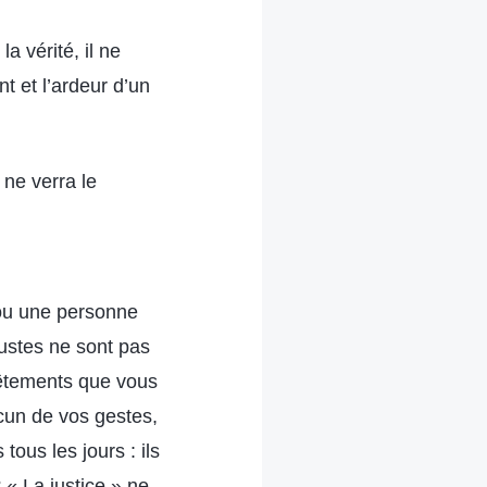
a vérité, il ne
t et l’ardeur d’un
 ne verra le
t ou une personne
 justes ne sont pas
vêtements que vous
cun de vos gestes,
ous les jours : ils
 « La justice » ne