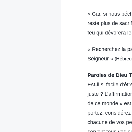
« Car, si nous péch
reste plus de sacri
feu qui dévorera le
« Recherchez la pai
Seigneur »
(Hébreu
Paroles de Dieu T
Est-il si facile d’
juste ? L’affirmatio
de ce monde » est
portez, considérez
chacune de vos pen
servent tous vos pr