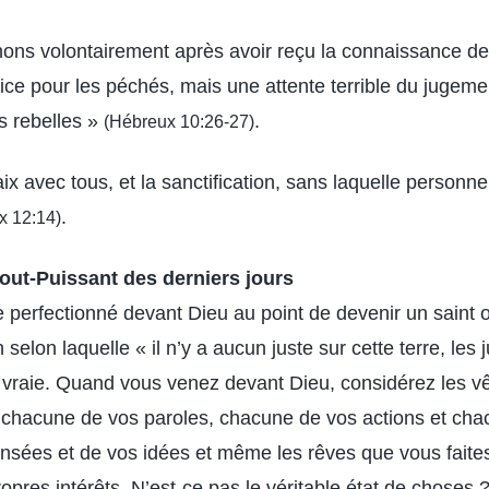
ons volontairement après avoir reçu la connaissance de l
fice pour les péchés, mais une attente terrible du jugemen
s rebelles »
.
(Hébreux 10:26-27)
x avec tous, et la sanctification, sans laquelle personne
.
x 12:14)
out-Puissant des derniers jours
être perfectionné devant Dieu au point de devenir un sain
n selon laquelle « il n’y a aucun juste sur cette terre, les
 vraie. Quand vous venez devant Dieu, considérez les 
 chacune de vos paroles, chacune de vos actions et cha
sées et de vos idées et même les rêves que vous faites t
opres intérêts. N’est-ce pas le véritable état de choses ?