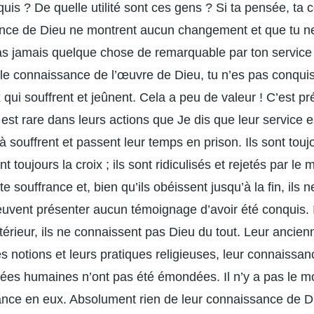
is ? De quelle utilité sont ces gens ? Si ta pensée, ta 
sance de Dieu ne montrent aucun changement et que tu n
eras jamais quelque chose de remarquable par ton service
le connaissance de l’œuvre de Dieu, tu n’es pas conquis
 qui souffrent et jeûnent. Cela a peu de valeur ! C’est p
st rare dans leurs actions que Je dis que leur service est
là souffrent et passent leur temps en prison. Ils sont touj
nt toujours la croix ; ils sont ridiculisés et rejetés par le 
e souffrance et, bien qu’ils obéissent jusqu’à la fin, ils 
peuvent présenter aucun témoignage d’avoir été conquis.
intérieur, ils ne connaissent pas Dieu du tout. Leur ancie
les notions et leurs pratiques religieuses, leur connaissa
dées humaines n’ont pas été émondées. Il n’y a pas le m
nce en eux. Absolument rien de leur connaissance de Di