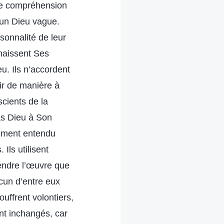
le compréhension
’un Dieu vague.
sonnalité de leur
naissent Ses
eu. Ils n’accordent
ir de manière à
scients de la
as Dieu à Son
lement entendu
Ils utilisent
rendre l’œuvre que
ucun d’entre eux
ouffrent volontiers,
ent inchangés, car