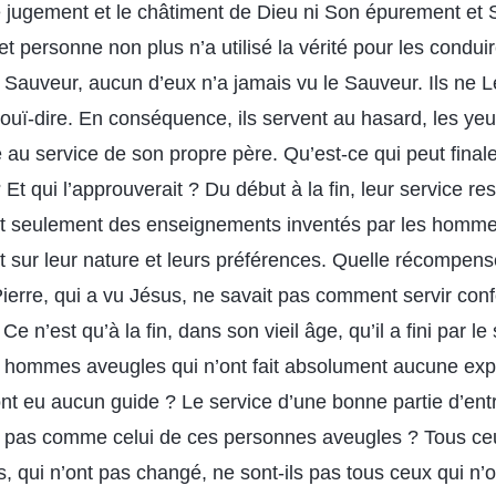
 le jugement et le châtiment de Dieu ni Son épurement et
t personne non plus n’a utilisé la vérité pour les condui
e Sauveur, aucun d’eux n’a jamais vu le Sauveur. Ils ne 
 ouï-dire. En conséquence, ils servent au hasard, les y
u service de son propre père. Qu’est-ce qui peut finale
? Et qui l’approuverait ? Du début à la fin, leur service re
nt seulement des enseignements inventés par les hommes
 sur leur nature et leurs préférences. Quelle récompense 
erre, qui a vu Jésus, ne savait pas comment servir co
Ce n’est qu’à la fin, dans son vieil âge, qu’il a fini par le
s hommes aveugles qui n’ont fait absolument aucune exp
nt eu aucun guide ? Le service d’une bonne partie d’ent
-il pas comme celui de ces personnes aveugles ? Tous ce
, qui n’ont pas changé, ne sont-ils pas tous ceux qui n’o