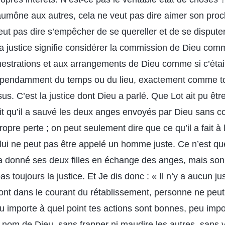
 l’aumône aux autres, cela ne veut pas dire aimer son pr
ut pas dire s’empêcher de se quereller et de se disput
. La justice signifie considérer la commission de Dieu co
estrations et aux arrangements de Dieu comme si c’étai
épendamment du temps ou du lieu, exactement comme tout
us. C’est la justice dont Dieu a parlé. Que Lot ait pu êtr
fait qu’il a sauvé les deux anges envoyés par Dieu sans c
ropre perte ; on peut seulement dire que ce qu’il a fait à
 lui ne peut pas être appelé un homme juste. Ce n’est q
l a donné ses deux filles en échange des anges, mais s
as toujours la justice. Et Je dis donc : « Il n’y a aucun jus
ont dans le courant du rétablissement, personne ne peut
u importe à quel point tes actions sont bonnes, peu impor
e nom de Dieu, sans frapper ni maudire les autres, sans vol