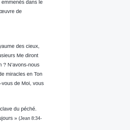
s emmenés dans le
l’œuvre de
oyaume des cieux,
usieurs Me diront
om ? N’avons-nous
de miracles en Ton
z-vous de Moi, vous
sclave du péché.
oujours »
(Jean 8:34-