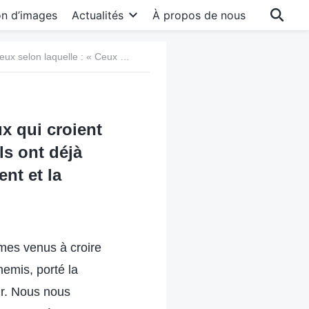
on d’images
Actualités
À propos de nous
21. Notion du monde religieux selon laquelle : « Ceux qui croient au Seigneur ont déjà de bons comportements et ils ont déjà changé, ils n’ont donc pas à accepter le jugement et la purification dans les derniers jours »
x qui croient
ls ont déjà
nt et la
mes venus à croire
emis, porté la
ur. Nous nous