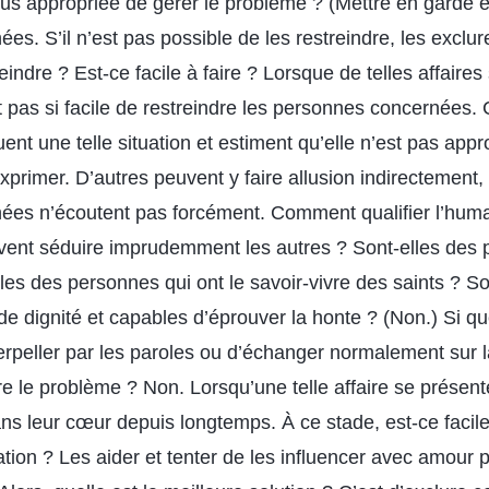
lus appropriée de gérer le problème ? (Mettre en garde et
es. S’il n’est pas possible de les restreindre, les excl
eindre ? Est-ce facile à faire ? Lorsque de telles affaires 
 pas si facile de restreindre les personnes concernées. 
t une telle situation et estiment qu’elle n’est pas appr
primer. D’autres peuvent y faire allusion indirectement,
es n’écoutent pas forcément. Comment qualifier l’human
vent séduire imprudemment les autres ? Sont-elles des
lles des personnes qui ont le savoir-vivre des saints ? So
e dignité et capables d’éprouver la honte ? (Non.) Si q
erpeller par les paroles ou d’échanger normalement sur la
re le problème ? Non. Lorsqu’une telle affaire se présente
ans leur cœur depuis longtemps. À ce stade, est-ce facil
uation ? Les aider et tenter de les influencer avec amour p