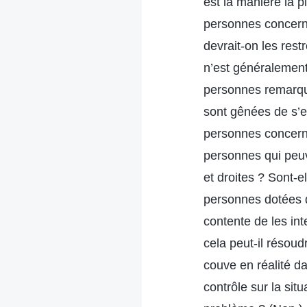
est la manière la p
personnes concerné
devrait-on les restr
n’est généralement
personnes remarquen
sont gênées de s’ex
personnes concerné
personnes qui peu
et droites ? Sont-e
personnes dotées d
contente de les int
cela peut-il résoud
couve en réalité d
contrôle sur la sit