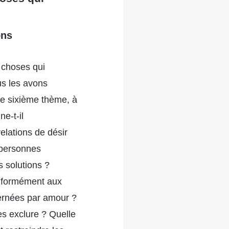
ons
 choses qui
us les avons
e sixième thème, à
e-t-il
elations de désir
s personnes
s solutions ?
onformément aux
cernées par amour ?
es exclure ? Quelle