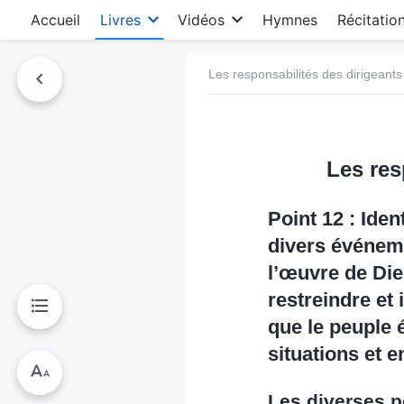
Accueil
Livres
Vidéos
Hymnes
Récitatio
Les responsabilités des dirigeants
Les res
Point 12 : Ide
divers événeme
l’œuvre de Dieu
restreindre et 
que le peuple 
situations et e
Les diverses p