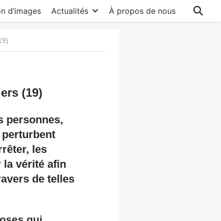
on d’images
Actualités
À propos de nous
19)
ers (19)
es personnes,
 perturbent
rêter, les
la vérité afin
avers de telles
hoses qui