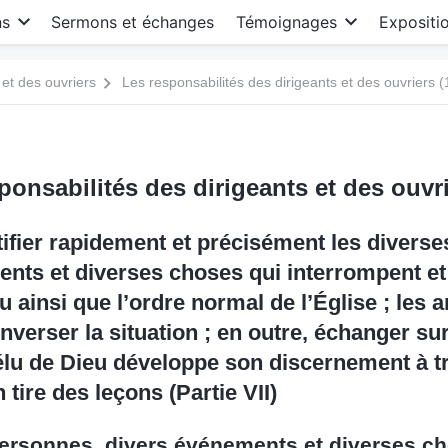
ns
Sermons et échanges
Témoignages
Expositi
 et des ouvriers
Les responsabilités des dirigeants et des ouvriers (
ponsabilités des dirigeants et des ouvri
ntifier rapidement et précisément les divers
nts et diverses choses qui interrompent et
 ainsi que l’ordre normal de l’Église ; les ar
inverser la situation ; en outre, échanger sur 
élu de Dieu développe son discernement à tr
n tire des leçons (Partie VII)
ersonnes, divers événements et diverses c