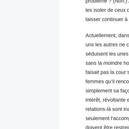
problème ? (Non.) A
les isoler de ceux 
laisser continuer à 
Actuellement, dans certaines Églises, des cas d’hommes et de femmes qui se séduisent les uns les autres ne cessent de se produire. Ces personnes, dès qu’elles en ont l’occasion, se séduisent les unes les autres, se comportant de manière particulièrement dévergondée et sans la moindre honte. J’ai entendu parler d’un homme qui séduisait plusieurs femmes ; il ne faisait pas la cour sérieusement, mais séduisait et s’accrochait imprudemment à toutes les femmes qu’il rencontrait. Certains diront : « Il interagit simplement de manière normale, c’est simplement sa façon d’interagir. » La plupart des gens trouvent cette façon d’interagir sans intérêt, révoltante et dégoûtante. N’est-ce pas un problème ? Cela peut-il prouver que ces relations-là sont inappropriées ? Si le fait que deux personnes se fréquentent n’affecte pas seulement l’accomplissement de leurs propres devoirs, mais aussi celui des autres, elles doivent être restreintes. Elles ne sauraient être autorisées à se fréquenter dans le cadre de la vie d’Église, en particulier dans les églises du devoir à temps plein, parce que cela affecte l’accomplissement du devoir des autres et nuit au travail de l’Église. Lorsqu’elles peuvent rester concentrées sur leurs devoirs, elles peuvent retourner à l’église du devoir à temps plein pour y faire leurs devoirs. Certaines personnes ne cherchent pas à faire des rencontres sérieuses, elles séduisent et s’accrochent imprudemment, jouant avec leurs désirs lubriques et perturbant la vie d’Église, affectant l’humeur des gens et perturbant les autres. Cette situation constitue une perturbation du travail de l’Église et devrait être résolue et traitée conformément aux principes ; ces personnes devraient être isolées et exclues en temps voulu. Ce problème est-il facile à gérer ? Personne ne devrait être autorisé à perturber et à interrompre la vie et le travail de l’Église, et ce genre de problèmes devrait être traité conformément aux principes. Certaines personnes diront : « Dans les cas de figure où il n’y a personne pour reprendre leurs devoirs s