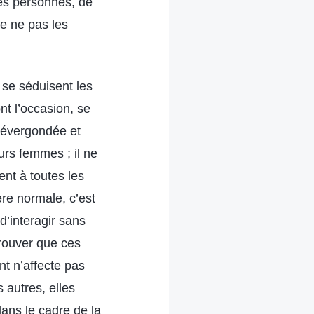
ces personnes, de
de ne pas les
prudemment les autres, n’y aura-t-il pas moins de personnel pour faire le travail ? » Est-ce un problème ? (Non.) Pourquoi cela ? Comment dissiper cette inquiétude ? Même si leur inquiétude avait du sens, à se dire que si les exigences envers les gens étaient trop strictes et que ceux qui pouvaient faire le travail étaient évincés, il n’y aurait plus personne pour faire cette partie du travail, ne serait-il pas facile de trouver d’autres personnes capables de les remplacer ? (Si.) Et quand bien même des remplaçants ne pourraient pas être trouvés sur-le-champ, le travail pourrait être fait plus tard, lorsque des personnes aptes seraient trouvées sans affecter le travail de la maison de Dieu. La maison de Dieu n’entretient pas ces gens qui ne font pas un travail correct. S’ils sont capables de se repentir et de s’occuper des tâches appropriées, ils peuvent continuer à faire le travail, mais s’ils ne se repentent pas, alors ils doivent être disqualifiés de l’accomplissement de leur devoir. N’est-ce pas justifié et raisonnable ? La maison de Dieu préfère entretenir les exécutants plutôt que les incrédules et les non-croyants. Ce principe est-il correct ? (Oui.) En quoi est-il correct ? Même si un exécutant ne poursuit pas la vérité, il est toujours disposé à rendre service, et il peut fournir des efforts d’une manière bien élevée et obéissante dans la maison de Dieu. Même s’il ne fait que trimer, il est loyal et, à tout le moins, ce n’est pas quelqu’un de mauvais. Voilà le genre de personnes que la maison de Dieu retient. Si une personne est mauvaise et vile, s’adonnant sans cesse à des pratiques tortueuses et infâmes, et si elle se montre même incapable de bien rendre service et d’être à la hauteur en tant qu’exécutante, alors c’est une non-croyante et la maison de Dieu ne la ga