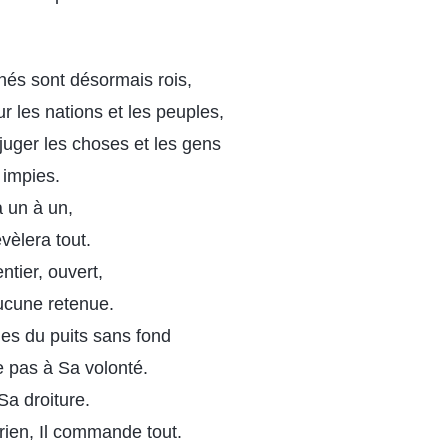
înés sont désormais rois,
r les nations et les peuples,
uger les choses et les gens
 impies.
 un à un,
évèlera tout.
tier, ouvert,
ucune retenue.
mes du puits sans fond
e pas à Sa volonté.
Sa droiture.
rien, Il commande tout.