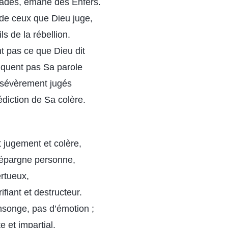
adès, émane des Enfers.
 de ceux que Dieu juge,
ls de la rébellion.
t pas ce que Dieu dit
tiquent pas Sa parole
 sévèrement jugés
édiction de Sa colère.
t jugement et colère,
n’épargne personne,
ertueux,
rifiant et destructeur.
nsonge, pas d’émotion ;
te et impartial.