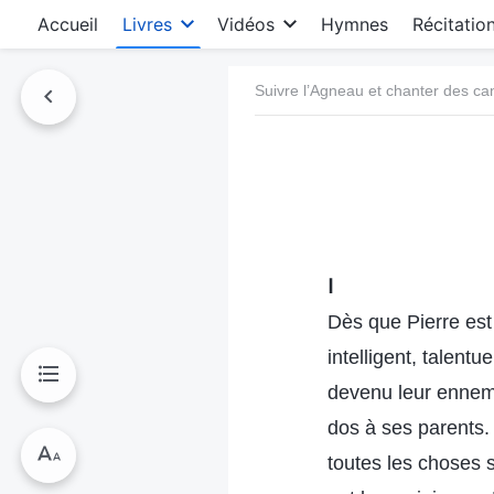
Accueil
Livres
Vidéos
Hymnes
Récitatio
Suivre l’Agneau et chanter des c
Ⅰ
Dès que Pierre est 
intelligent, talent
devenu leur ennemi,
dos à ses parents. 
toutes les choses s