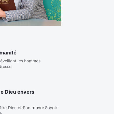
umanité
,réveillant les hommes
resse...
de Dieu envers
ître Dieu et Son œuvre.Savoir
...