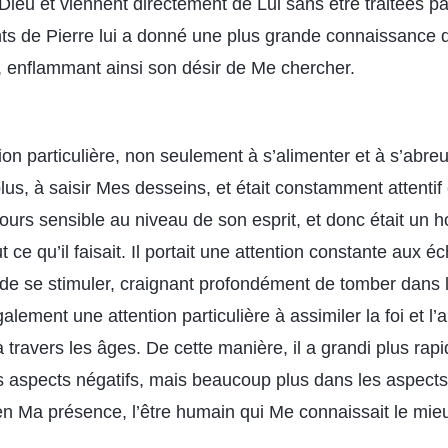
 Dieu et viennent directement de Lui sans être traitées p
ts de Pierre lui a donné une plus grande connaissance
 enflammant ainsi son désir de Me chercher.
ntion particulière, non seulement à s’alimenter et à s’abr
lus, à saisir Mes desseins, et était constamment attenti
oujours sensible au niveau de son esprit, et donc était 
 ce qu’il faisait. Il portait une attention constante aux 
 de se stimuler, craignant profondément de tomber dans le
également une attention particulière à assimiler la foi et 
 travers les âges. De cette manière, il a grandi plus ra
 aspects négatifs, mais beaucoup plus dans les aspects p
 en Ma présence, l’être humain qui Me connaissait le mie