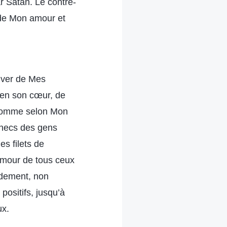
ar Satan. Le contre-
 de Mon amour et
euver de Mes
f en son cœur, de
un homme selon Mon
échecs des gens
s filets de
l’amour de tous ceux
pidement, non
ositifs, jusqu’à
ux.