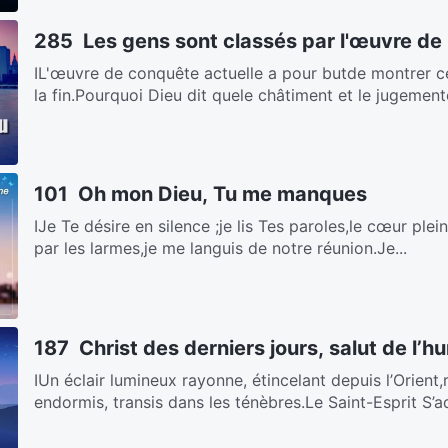
285 Les gens sont classés par l'œuvre de
ⅠL'œuvre de conquête actuelle a pour butde montrer ce
la fin.Pourquoi Dieu dit quele châtiment et le jugemento
101 Oh mon Dieu, Tu me manques
ⅠJe Te désire en silence ;je lis Tes paroles,le cœur ple
par les larmes,je me languis de notre réunion.Je...
187 Christ des derniers jours, salut de l’h
ⅠUn éclair lumineux rayonne, étincelant depuis l’Orient
endormis, transis dans les ténèbres.Le Saint-Esprit S’ad