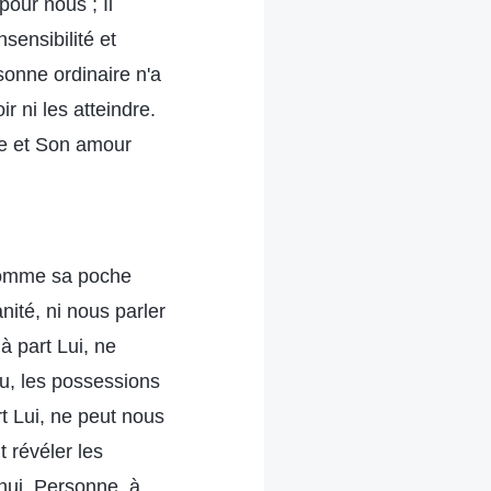
pour nous ; Il
sensibilité et
sonne ordinaire n'a
r ni les atteindre.
de et Son amour
 comme sa poche
nité, ni nous parler
à part Lui, ne
eu, les possessions
rt Lui, ne peut nous
 révéler les
'hui. Personne, à