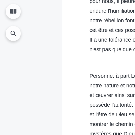
pour nous, Il pleur
endure l'humiliatio
notre rébellion fo
cet être et ces pos
Il a une tolérance
n'est pas quelque c
Personne, à part L
notre nature et not
et œuvrer ainsi su
possède l'autorité
et l'être de Dieu s
montrer le chemin e
mystères que Dieu n