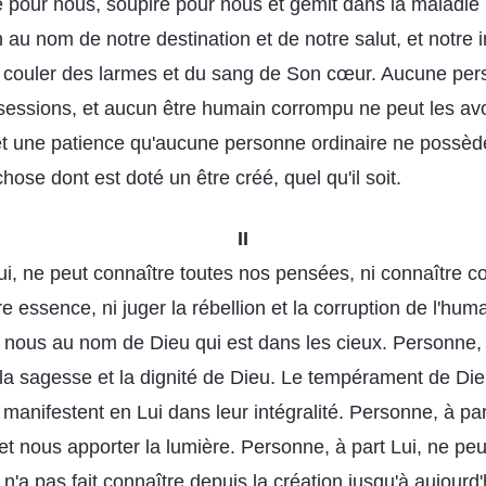
e pour nous, soupire pour nous et gémit dans la maladie 
n au nom de notre destination et de notre salut, et notre in
nt couler des larmes et du sang de Son cœur. Aucune per
sessions, et aucun être humain corrompu ne peut les avoi
 et une patience qu'aucune personne ordinaire ne possè
hose dont est doté un être créé, quel qu'il soit.
II
ui, ne peut connaître toutes nos pensées, ni connaître
re essence, ni juger la rébellion et la corruption de l'huma
r nous au nom de Dieu qui est dans les cieux. Personne, 
, la sagesse et la dignité de Dieu. Le tempérament de Di
e manifestent en Lui dans leur intégralité. Personne, à pa
t nous apporter la lumière. Personne, à part Lui, ne peut
'a pas fait connaître depuis la création jusqu'à aujourd