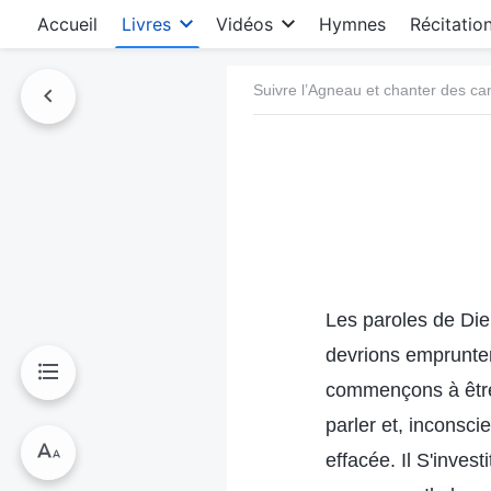
Accueil
Livres
Vidéos
Hymnes
Récitatio
Suivre l’Agneau et chanter des c
Les paroles de Die
devrions emprunter
commençons à être 
parler et, incons
effacée. Il S'inves