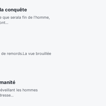
 la conquête
 que serala fin de l'homme,
nt...
in de remords.La vue brouillée
umanité
,réveillant les hommes
resse...