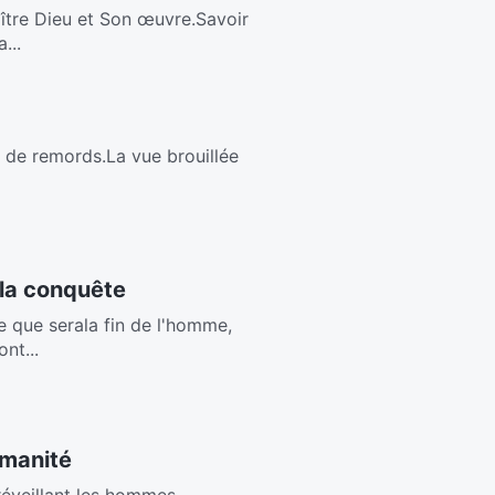
ître Dieu et Son œuvre.Savoir
...
in de remords.La vue brouillée
 la conquête
 que serala fin de l'homme,
nt...
umanité