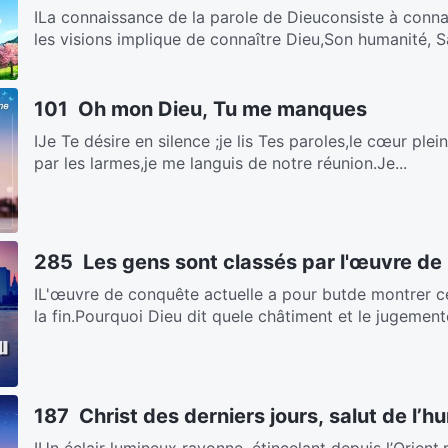
ⅠLa connaissance de la parole de Dieuconsiste à conna
les visions implique de connaître Dieu,Son humanité, Sa
101 Oh mon Dieu, Tu me manques
ⅠJe Te désire en silence ;je lis Tes paroles,le cœur ple
par les larmes,je me languis de notre réunion.Je...
285 Les gens sont classés par l'œuvre de
ⅠL'œuvre de conquête actuelle a pour butde montrer ce
la fin.Pourquoi Dieu dit quele châtiment et le jugemento
187 Christ des derniers jours, salut de l’h