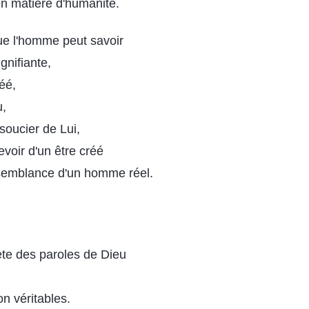
en matière d'humanité.
que l'homme peut savoir
gnifiante,
réé,
u,
soucier de Lui,
voir d'un être créé
ssemblance d'un homme réel.
ète des paroles de Dieu
ion véritables.