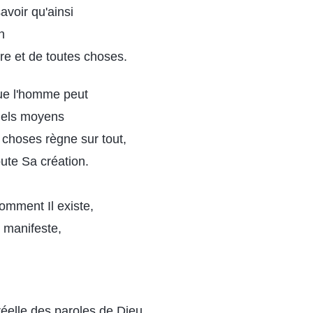
voir qu'ainsi
n
rre et de toutes choses.
que l'homme peut
uels moyens
 choses règne sur tout,
oute Sa création.
omment Il existe,
 manifeste,
réelle des paroles de Dieu,