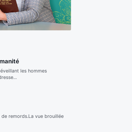
umanité
,réveillant les hommes
resse...
in de remords.La vue brouillée