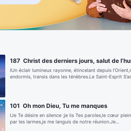
187 Christ des derniers jours, salut de l’h
ⅠUn éclair lumineux rayonne, étincelant depuis l’Orient
endormis, transis dans les ténèbres.Le Saint-Esprit S’ad
101 Oh mon Dieu, Tu me manques
ⅠJe Te désire en silence ;je lis Tes paroles,le cœur ple
par les larmes,je me languis de notre réunion.Je...