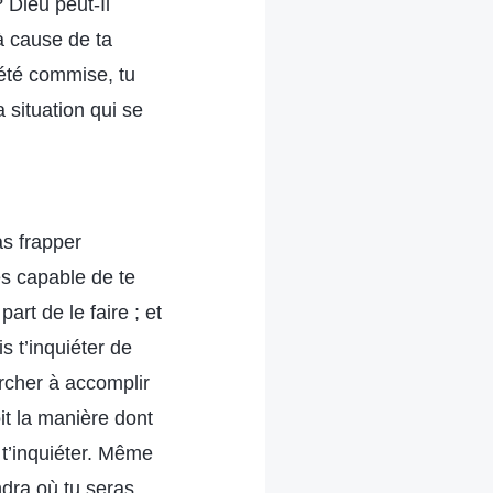
 Dieu peut-Il
à cause de ta
a été commise, tu
a situation qui se
as frapper
es capable de te
art de le faire ; et
is t’inquiéter de
ercher à accomplir
it la manière dont
à t’inquiéter. Même
ndra où tu seras