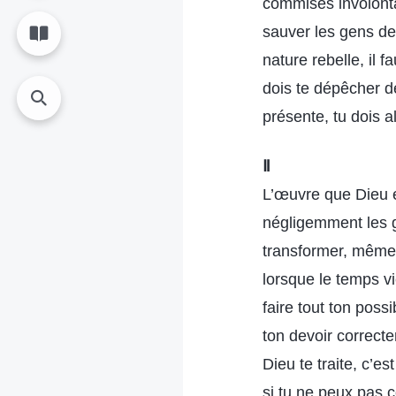
commises involontai
sauver les gens de
nature rebelle, il 
dois te dépêcher de 
présente, tu dois al
Ⅱ
L’œuvre que Dieu es
négligemment les g
transformer, même si
lorsque le temps vie
faire tout ton poss
ton devoir correcte
Dieu te traite, c’es
si tu ne peux pas 