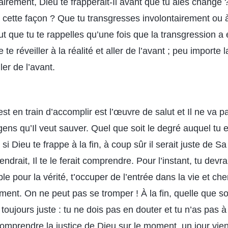
rement, Dieu te frapperait-Il avant que tu aies changé ?
 cette façon ? Que tu transgresses involontairement ou 
faut que tu te rappelles qu’une fois que la transgression 
te réveiller à la réalité et aller de l’avant ; peu importe l
ler de l’avant.
t en train d’accomplir est l’œuvre de salut et Il ne va p
ens qu’Il veut sauver. Quel que soit le degré auquel tu 
 Dieu te frappe à la fin, à coup sûr il serait juste de Sa p
ndrait, Il te le ferait comprendre. Pour l’instant, tu devra
ible pour la vérité, t’occuper de l’entrée dans la vie et ch
ment. On ne peut pas se tromper ! À la fin, quelle que so
t toujours juste : tu ne dois pas en douter et tu n’as pas 
comprendre la justice de Dieu sur le moment, un jour vie