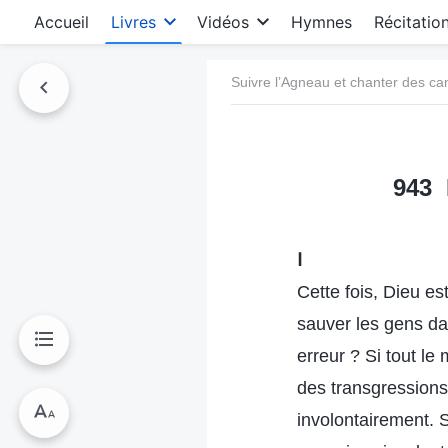
Accueil
Livres
Vidéos
Hymnes
Récitatio
Suivre l’Agneau et chanter des c
943 
Ⅰ
Cette fois, Dieu e
sauver les gens da
erreur ? Si tout le
des transgressions
involontairement. 