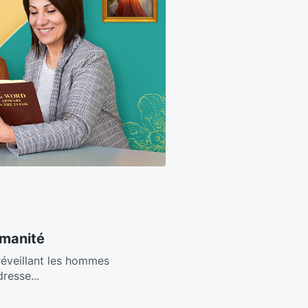
umanité
,réveillant les hommes
resse...