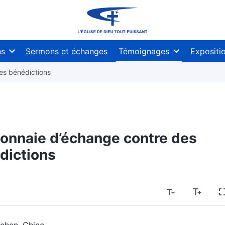
ns
Sermons et échanges
Témoignages
Expositi
des bénédictions
monnaie d’échange contre des
dictions