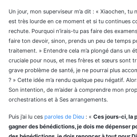
Un jour, mon superviseur m’a dit : « Xiaochen, tu 
est très lourde en ce moment et si tu continues 
rechute. Pourquoi n’irais-tu pas faire des examens 
faire ton devoir, sinon, prends un peu de temps p
traitement. » Entendre cela m’a plongé dans un éta
cruciale pour nous, et mes frères et sœurs sont très
grave problème de santé, je ne pourrai plus acco
? » Cette idée m’a rendu quelque peu négatif. Alors
Son intention, de m’aider à comprendre mon pro
orchestrations et à Ses arrangements.
Puis j’ai lu ces
paroles de Dieu
: «
Ces jours-ci, la 
gagner des bénédictions, je dois me dépenser pou
des bénédictions, je dois renoncer à tout pour Die