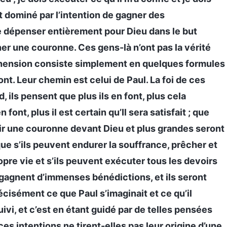
 dominé par l’intention de gagner des
se dépenser entièrement pour Dieu dans le but
er une couronne. Ces gens-là n’ont pas la vérité
réhension consiste simplement en quelques formules
vont. Leur chemin est celui de Paul. La foi de ces
, ils pensent que plus ils en font, plus cela
font, plus il est certain qu’Il sera satisfait ; que
ffrir une couronne devant Dieu et plus grandes seront
que s’ils peuvent endurer la souffrance, prêcher et
ropre vie et s’ils peuvent exécuter tous les devoirs
i gagnent d’immenses bénédictions, et ils seront
écisément ce que Paul s’imaginait et ce qu’il
ivi, et c’est en étant guidé par de telles pensées
 ces intentions ne tirent-elles pas leur origine d’une