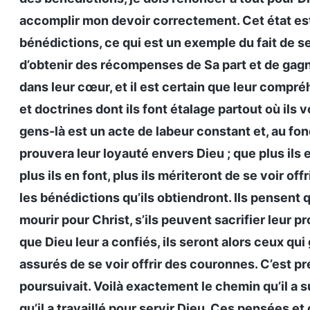
accomplir mon devoir correctement. Cet état est
bénédictions, ce qui est un exemple du fait de 
d’obtenir des récompenses de Sa part et de gagn
dans leur cœur, et il est certain que leur comp
et doctrines dont ils font étalage partout où ils 
gens-là est un acte de labeur constant et, au fond
prouvera leur loyauté envers Dieu ; que plus ils en 
plus ils en font, plus ils mériteront de se voir o
les bénédictions qu’ils obtiendront. Ils pensent 
mourir pour Christ, s’ils peuvent sacrifier leur p
que Dieu leur a confiés, ils seront alors ceux qu
assurés de se voir offrir des couronnes. C’est pr
poursuivait. Voilà exactement le chemin qu’il a su
qu’il a travaillé pour servir Dieu. Ces pensées et