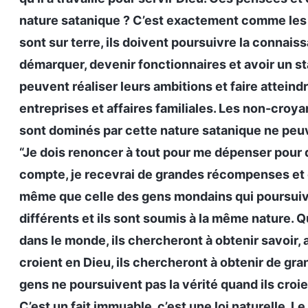
nature satanique ? C’est exactement comme les 
sont sur terre, ils doivent poursuivre la connaiss
démarquer, devenir fonctionnaires et avoir un statu
peuvent réaliser leurs ambitions et faire atteind
entreprises et affaires familiales. Les non-croy
sont dominés par cette nature satanique ne peuve
“Je dois renoncer à tout pour me dépenser pour d
compte, je recevrai de grandes récompenses et d
même que celle des gens mondains qui poursuive
différents et ils sont soumis à la même nature. 
dans le monde, ils chercheront à obtenir savoir, 
croient en Dieu, ils chercheront à obtenir de gr
gens ne poursuivent pas la vérité quand ils croie
C’est un fait immuable, c’est une loi naturelle.