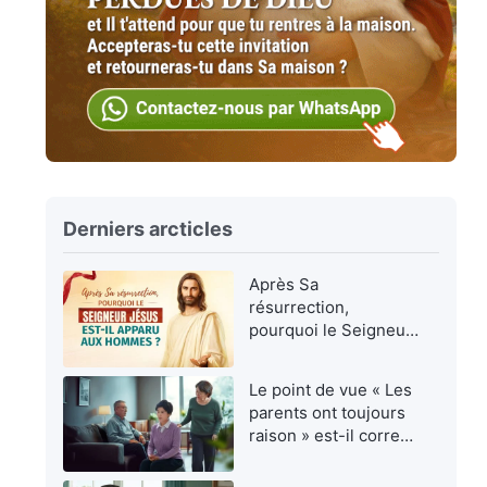
Derniers arcticles
Après Sa
résurrection,
pourquoi le Seigneur
Jésus est-Il apparu
aux hommes ?
Le point de vue « Les
parents ont toujours
raison » est-il correct
?