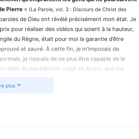
de Pierre
»
(La Parole, vol. 3 : Discours de Christ des
 paroles de Dieu ont révélé précisément mon état. Je
rix pour réaliser des vidéos qui soient à la hauteur,
ngile du Règne, était pour moi la garantie d’être
pprouvé et sauvé. À cette fin, je m’imposais de
ormais, je risquais de ne plus être capable de le
mon désir de bénédiction volait en éclats, que ma
t je n’ai plus voulu m’impliquer. J’ai compris que ma
re plus
le. Je travaillais dur pour produire de bonnes vidéos
 l’Église, et pour pouvoir demander la grâce et les
tais prêt à souffrir et à me dépenser pour Dieu, mais
ctions. Je trichais avec Dieu, je me servais de Lui.
sant, j’ai compris que je ne pouvais plus résister à
 devais chercher la vérité et résoudre mes