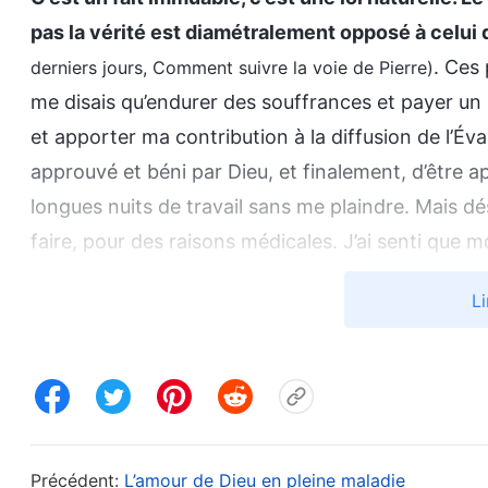
pas la vérité est diamétralement opposé à celui 
. Ces
derniers jours, Comment suivre la voie de Pierre)
me disais qu’endurer des souffrances et payer un p
et apporter ma contribution à la diffusion de l’Éva
approuvé et béni par Dieu, et finalement, d’être a
longues nuits de travail sans me plaindre. Mais dés
faire, pour des raisons médicales. J’ai senti que 
détermination à accomplir mon devoir s’évaporait e
Li
croyance en Dieu avait toujours été transactionnel
afin d’être nommé à un poste important au sein de
bénédictions de Dieu. Je disais sans cesse que j’é
c’était uniquement dans le but d’obtenir Ses bénédi
Mes intentions étaient méprisables ! En y réfléchis
Précédent:
L’amour de Dieu en pleine maladie
cette situation et que je devais me soumettre. Je