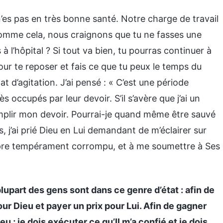
n’es pas en très bonne santé. Notre charge de travail
comme cela, nous craignons que tu ne fasses une
à l’hôpital ? Si tout va bien, tu pourras continuer à
our te reposer et fais ce que tu peux le temps du
t d’agitation. J’ai pensé : « C’est une période
 occupés par leur devoir. S’il s’avère que j’ai un
mplir mon devoir. Pourrai-je quand même être sauvé
, j’ai prié Dieu en Lui demandant de m’éclairer sur
pre tempérament corrompu, et à me soumettre à Ses
plupart des gens sont dans ce genre d’état : afin de
r Dieu et payer un prix pour Lui. Afin de gagner
u ; je dois exécuter ce qu’Il m’a confié et je dois