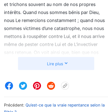
et trichons souvent au nom de nos propres
intérêts. Quand nous sommes bénis par Dieu,
nous Le remercions constamment ; quand nous
sommes victimes d’une catastrophe, nous nous
mettons à rouspéter contre Lui, et il nous arrive
même de pester contre Lui et de L’invectiver
sans retenue. On voit ainsi que, bien que nos
péchés aient été pardonnés, les tempéraments
Lire plus
corrompus qui sont en nous n’ont pas été
purifiés, car ce que le Seigneur Jésus a accompli,
c’est l’œuvre de crucifixion et de rédemption de
l’humanité, pas l’œuvre de jugement et de
purification des derniers jours pour sauver
Précédent:
Qu’est-ce que la vraie repentance selon la
complètement les gens. Cela fait des millénaires
Bible ?