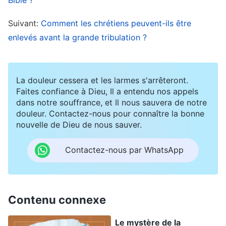
que Satan nous corrompt, et nos tempéraments
Suivant:
Comment les chrétiens peuvent-ils être
sataniques sont profondément ancrés en nous.
enlevés avant la grande tribulation ?
L’arrogance, la ruse, la dureté, la méchanceté, le
mal et la détestation de la vérité, tout cela est
plus implacable que le péché et peut opposer
La douleur cessera et les larmes s'arrêteront.
directement les hommes à Dieu. Si nous ne nous
Faites confiance à Dieu, Il a entendu nos appels
dans notre souffrance, et Il nous sauvera de notre
attaquons pas à ces causes profondes, alors
douleur. Contactez-nous pour connaître la bonne
nous pécherons aujourd’hui et demain tout aussi
nouvelle de Dieu de nous sauver.
bien, et serons tout à fait incapables de nous
Contactez-nous par WhatsApp
libérer de la servitude et des contraintes du
péché.
Comment les chrétiens peuvent-ils se
Contenu connexe
libérer du péché ?
Le mystère de la