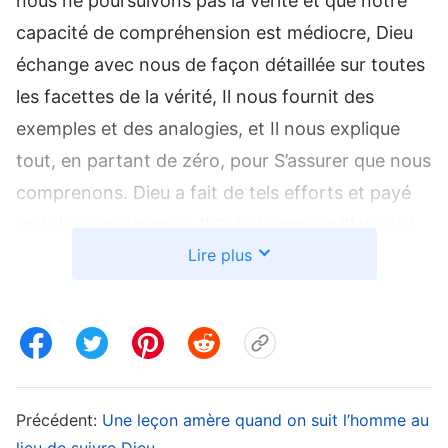
nous ne poursuivons pas la vérité et que notre
capacité de compréhension est médiocre, Dieu
échange avec nous de façon détaillée sur toutes
les facettes de la vérité, Il nous fournit des
exemples et des analogies, et Il nous explique
tout, en partant de zéro, pour S’assurer que nous
comprenons. Dieu a fait de tels efforts et payé
un tel prix pour nous. Il l’a fait parce qu’Il voulait
Lire plus
que nous comprenions la vérité et que nous Le
connaissions, que nous nous débarrassions de
notre tempérament corrompu, que nous nous
repentions sincèrement et que nous changions.
Voilà le témoignage que Dieu veut. Cela fait 30
ans qu’Il a commencé Son œuvre. Il a tant œuvré
Précédent:
Une leçon amère quand on suit l’homme au
lieu de suivre Dieu