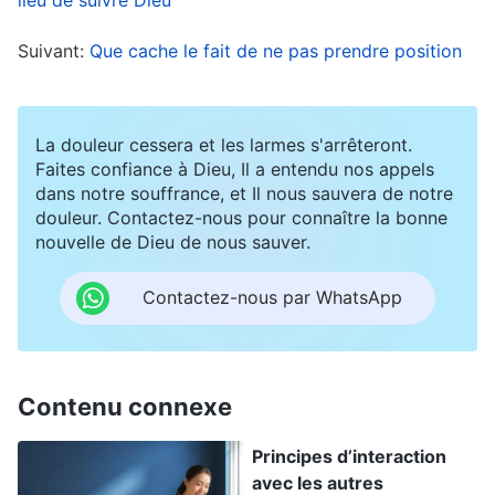
et tant exprimé de vérité, et Il veut voir notre
témoignage. Même si ce témoignage est
Suivant:
Que cache le fait de ne pas prendre position
superficiel, Il l’accepte s’il est réel. Dieu espère
que nous puissions partager les gains et la
connaissance dont nous avons fait l’expérience
La douleur cessera et les larmes s'arrêteront.
Faites confiance à Dieu, Il a entendu nos appels
dans Son œuvre, et que nous écrivions des
dans notre souffrance, et Il nous sauvera de notre
articles de témoignage, parce que c’est là le fruit
douleur. Contactez-nous pour connaître la bonne
nouvelle de Dieu de nous sauver.
de l’œuvre de Dieu et l’incarnation de Ses efforts.
Puis j’ai pensé à mon propre cas. Même si Dieu
Contactez-nous par WhatsApp
m’avait beaucoup donné, je n’osais même pas me
demander quels aspects de la vérité je
comprenais, et dans quelle vérité-réalité j’étais
Contenu connexe
entrée, parce que, en grande partie, je ne
Principes d’interaction
connaissais la parole de Dieu que de façon
avec les autres