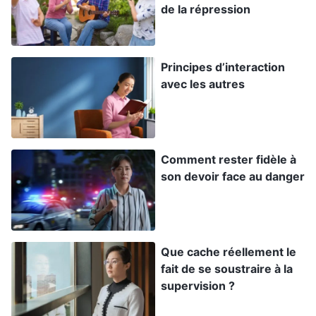
de la répression
venus, j’ai pensé : « Je vais leur en parler comme
il convient, afin que tout le monde puisse voir
que je comprends la vérité et que je peux
Principes d’interaction
avec les autres
résoudre les problèmes. » Alors, je leur ai fait
partager mes réflexions et mon expérience en
détail, et peu à peu, les gens m’ont tous regardée
différemment. Ils ont écouté attentivement tout
Comment rester fidèle à
ce que je leur disais. Les frères et sœurs
son devoir face au danger
m’admiraient partout où j’allais, et même des
frères et sœurs que je ne connaissais pas ont
également demandé à entendre mon échange.
Que cache réellement le
Par la suite, j’ai relevé les problèmes courants
fait de se soustraire à la
supervision ?
rencontrés dans la diffusion de l’Évangile et dans
l’abreuvement, et j’en ai tiré dix-sept règles par