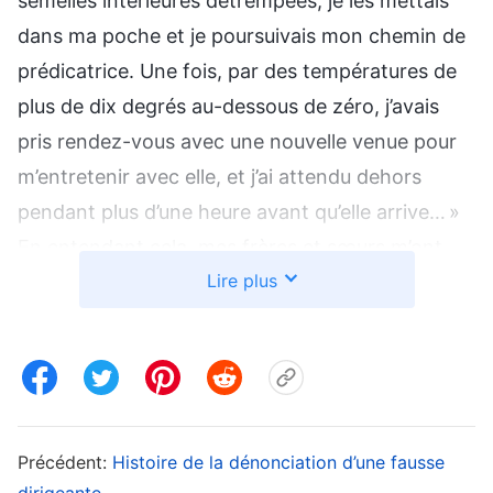
semelles intérieures détrempées, je les mettais
dans ma poche et je poursuivais mon chemin de
prédicatrice. Une fois, par des températures de
plus de dix degrés au-dessous de zéro, j’avais
pris rendez-vous avec une nouvelle venue pour
m’entretenir avec elle, et j’ai attendu dehors
pendant plus d’une heure avant qu’elle arrive… »
En entendant cela, mes frères et sœurs m’ont
Lire plus
regardée avec approbation, admiratifs devant
ma capacité à souffrir, et j’en étais très heureuse.
Plus tard, on m’a confié la responsabilité d’autres
Églises encore. J’ai pensé : « Au bout de quelques
mois seulement, me voilà à nouveau promue.
Précédent:
Histoire de la dénonciation d’une fausse
Est-ce que mes frères et sœurs ne vont pas
dirigeante