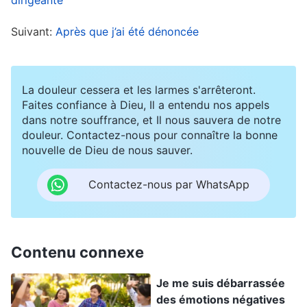
avoir encore plus d’estime pour moi ? » Durant
Suivant:
Après que j’ai été dénoncée
cette période, je priais souvent Dieu et je
m’efforçais d’acquérir de nouvelles
connaissances sur la vérité concernant
La douleur cessera et les larmes s'arrêteront.
l’abreuvement des nouveaux venus. Petit à petit,
Faites confiance à Dieu, Il a entendu nos appels
dans notre souffrance, et Il nous sauvera de notre
j’ai trouvé une voie à suivre pour
douleur. Contactez-nous pour connaître la bonne
l’accomplissement de mes devoirs. Mes frères et
nouvelle de Dieu de nous sauver.
sœurs trouvaient tous qu’écouter mon échange
Contactez-nous par WhatsApp
leur était utile. Sans que je m’en rende compte,
mon ego a recommencé à gonfler et j’ai
recommencé à me mettre en valeur au cours des
Contenu connexe
réunions. Lorsque mes frères et sœurs m’ont
demandé comment échanger et résoudre les
Je me suis débarrassée
des émotions négatives
notions religieuses soulevées par les nouveaux