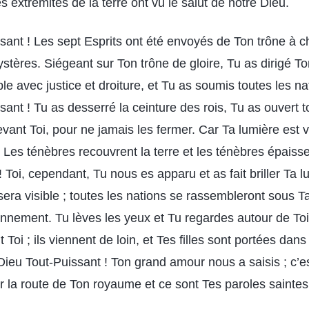
s extrémités de la terre ont vu le salut de notre Dieu.
sant ! Les sept Esprits ont été envoyés de Ton trône à 
stères. Siégeant sur Ton trône de gloire, Tu as dirigé T
le avec justice et droiture, et Tu as soumis toutes les na
ant ! Tu as desserré la ceinture des rois, Tu as ouvert 
devant Toi, pour ne jamais les fermer. Car Ta lumière est 
 Les ténèbres recouvrent la terre et les ténèbres épaiss
 Toi, cependant, Tu nous es apparu et as fait briller Ta l
sera visible ; toutes les nations se rassembleront sous Ta
nnement. Tu lèves les yeux et Tu regardes autour de Toi :
Toi ; ils viennent de loin, et Tes filles sont portées dan
 Dieu Tout-Puissant ! Ton grand amour nous a saisis ; c’e
r la route de Ton royaume et ce sont Tes paroles saintes