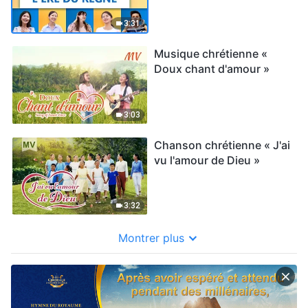
(chanson anglaise)
3:31
Musique chrétienne «
Doux chant d'amour »
3:03
Chanson chrétienne « J'ai
vu l'amour de Dieu »
3:32
Montrer plus