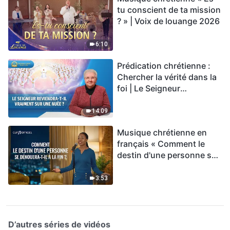
tu conscient de ta mission
? » | Voix de louange 2026
6:10
Prédication chrétienne :
Chercher la vérité dans la
foi | Le Seigneur
reviendra-t-Il vraiment sur
une nuée ?
14:09
Musique chrétienne en
français « Comment le
destin d'une personne se
dénouera-t-il à la fin ? »
3:53
D’autres séries de vidéos