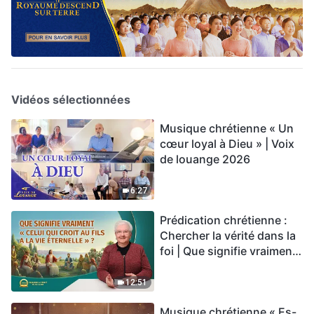
Vidéos sélectionnées
Musique chrétienne « Un
cœur loyal à Dieu » | Voix
de louange 2026
6:27
Prédication chrétienne :
Chercher la vérité dans la
foi | Que signifie vraiment
« Celui qui croit au Fils a la
vie éternelle » ?
12:51
Musique chrétienne « Es-