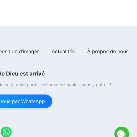
choses (III) » Partie 1
38:35
Paroles de Dieu « Dieu Lui-
même, l'Unique IX : Dieu est la
source de vie pour toutes
choses (III) » Partie 2
41:09
Paroles de Dieu « Dieu Lui-
position d’images
Actualités
À propos de nous
même, l'Unique IX : Dieu est la
source de vie pour toutes
choses (III) » Partie 3
32:52
e Dieu est arrivé
Paroles de Dieu « Dieu Lui-
eu est arrivé parmi les hommes ! Voulez-vous y entrer ?
même, l'Unique X : Dieu est la
source de vie pour toutes
choses (IV) » Partie 1
nous par WhatsApp
50:47
Paroles de Dieu « Dieu Lui-
même, l'Unique X : Dieu est la
source de vie pour toutes
choses (IV) » Partie 2
1:04:46