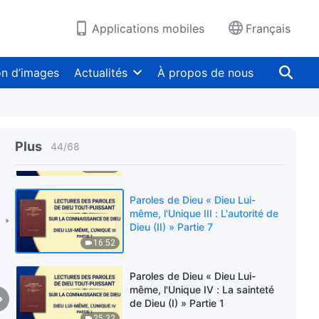
Dieu (II) » Partie 4
26:09
Applications mobiles
Français
Paroles de Dieu « Dieu Lui-
même, l'Unique III : L'autorité de
on d’images
Actualités
À propos de nous
Dieu (II) » Partie 5
21:38
Paroles de Dieu « Dieu Lui-
même, l'Unique III : L'autorité de
Plus
44
/
68
Dieu (II) » Partie 6
26:42
Paroles de Dieu « Dieu Lui-
même, l'Unique III : L'autorité de
Dieu (II) » Partie 7
16:52
Paroles de Dieu « Dieu Lui-
même, l'Unique IV : La sainteté
de Dieu (I) » Partie 1
25:32