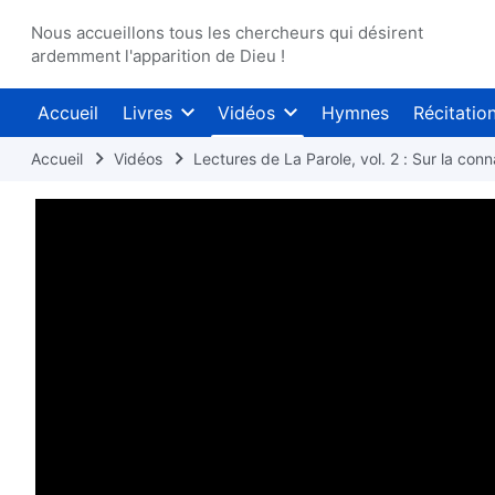
Nous accueillons tous les chercheurs qui désirent
ardemment l'apparition de Dieu !
Accueil
Livres
Vidéos
Hymnes
Récitatio
Accueil
Vidéos
Lectures de La Parole, vol. 2 : Sur la con