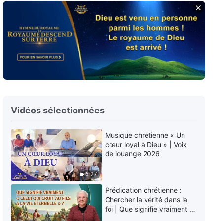
Paroles de Dieu « Dieu Lui-
même, l'Unique V : La sainteté
de Dieu (II) » Partie 3
30:47
Paroles de Dieu « Dieu Lui-
même, l'Unique VI : La sainteté
de Dieu (III) » Partie 1
26:03
Vidéos sélectionnées
Paroles de Dieu « Dieu Lui-
même, l'Unique VI : La sainteté
de Dieu (III) » Partie 2
Musique chrétienne « Un
cœur loyal à Dieu » | Voix
34:57
de louange 2026
Paroles de Dieu « Dieu Lui-
6:27
même, l'Unique VI : La sainteté
de Dieu (III) » Partie 3
Prédication chrétienne :
50:29
Chercher la vérité dans la
foi | Que signifie vraiment «
Celui qui croit au Fils a la vie
Paroles de Dieu « Dieu Lui-