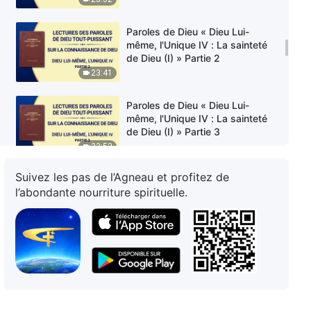
Paroles de Dieu « Dieu Lui-
même, l'Unique IV : La sainteté
de Dieu (I) » Partie 2
23:41
Paroles de Dieu « Dieu Lui-
même, l'Unique IV : La sainteté
de Dieu (I) » Partie 3
33:53
Suivez les pas de l’Agneau et profitez de
Paroles de Dieu « Dieu Lui-
l’abondante nourriture spirituelle.
même, l'Unique V : La sainteté
de Dieu (II) » Partie 1
1:02:19
Paroles de Dieu « Dieu Lui-
même, l'Unique V : La sainteté
de Dieu (II) » Partie 2
56:01