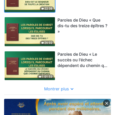
22:38
Paroles de Dieu « Que
dis-tu des treize épîtres ?
»
26:02
Paroles de Dieu « Le
succès ou l'échec
dépendent du chemin que
l'homme emprunte »
1:01:53
Montrer plus