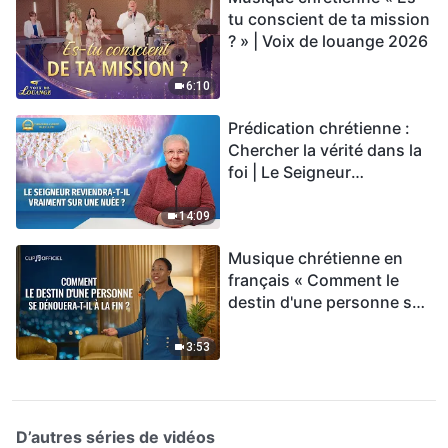
tu conscient de ta mission
? » | Voix de louange 2026
6:10
Prédication chrétienne :
Chercher la vérité dans la
foi | Le Seigneur
reviendra-t-Il vraiment sur
une nuée ?
14:09
Musique chrétienne en
français « Comment le
destin d'une personne se
dénouera-t-il à la fin ? »
3:53
D’autres séries de vidéos