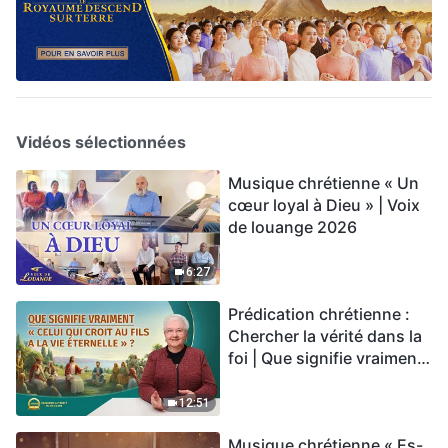
Vidéos sélectionnées
Musique chrétienne « Un
cœur loyal à Dieu » | Voix
de louange 2026
6:27
Prédication chrétienne :
Chercher la vérité dans la
foi | Que signifie vraiment
« Celui qui croit au Fils a la
vie éternelle » ?
12:51
Musique chrétienne « Es-