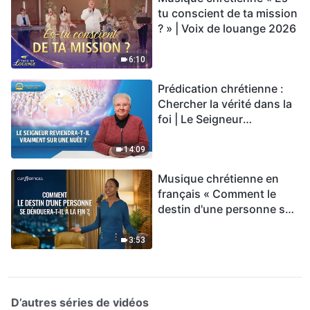
tu conscient de ta mission
? » | Voix de louange 2026
6:10
Prédication chrétienne :
Chercher la vérité dans la
foi | Le Seigneur
reviendra-t-Il vraiment sur
une nuée ?
14:09
Musique chrétienne en
français « Comment le
destin d'une personne se
dénouera-t-il à la fin ? »
3:53
D’autres séries de vidéos