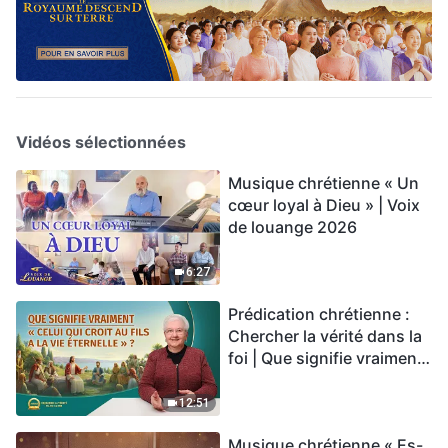
Vidéos sélectionnées
Musique chrétienne « Un
cœur loyal à Dieu » | Voix
de louange 2026
6:27
Prédication chrétienne :
Chercher la vérité dans la
foi | Que signifie vraiment
« Celui qui croit au Fils a la
vie éternelle » ?
12:51
Musique chrétienne « Es-