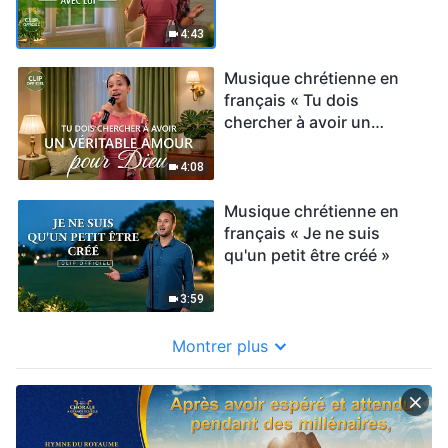
honnêtes avec Lui »
4:43
Musique chrétienne en
français « Tu dois
chercher à avoir un
véritable amour pour Dieu
»
4:08
Musique chrétienne en
français « Je ne suis
qu'un petit être créé »
3:59
Montrer plus