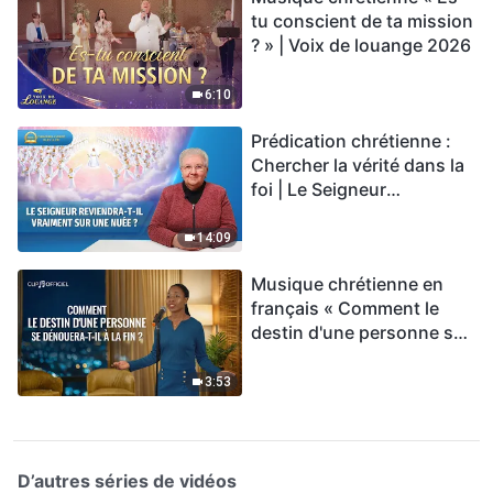
tu conscient de ta mission
? » | Voix de louange 2026
6:10
Prédication chrétienne :
Chercher la vérité dans la
foi | Le Seigneur
reviendra-t-Il vraiment sur
une nuée ?
14:09
Musique chrétienne en
français « Comment le
destin d'une personne se
dénouera-t-il à la fin ? »
3:53
D’autres séries de vidéos