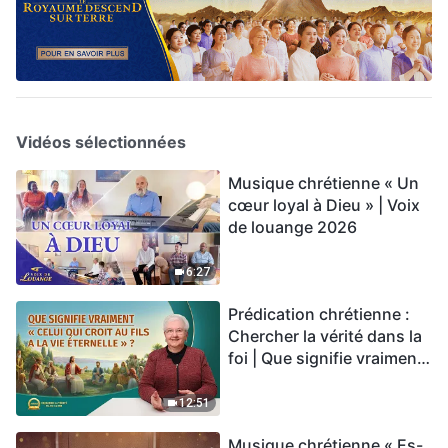
Vidéos sélectionnées
Musique chrétienne « Un
cœur loyal à Dieu » | Voix
de louange 2026
6:27
Prédication chrétienne :
Chercher la vérité dans la
foi | Que signifie vraiment
« Celui qui croit au Fils a la
vie éternelle » ?
12:51
Musique chrétienne « Es-