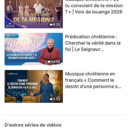
tu conscient de ta mission
? » | Voix de louange 2026
6:10
Prédication chrétienne :
Chercher la vérité dans la
foi | Le Seigneur
reviendra-t-Il vraiment sur
une nuée ?
14:09
Musique chrétienne en
français « Comment le
destin d'une personne se
dénouera-t-il à la fin ? »
3:53
D’autres séries de vidéos