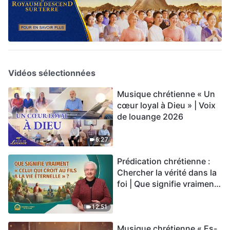
Vidéos sélectionnées
Musique chrétienne « Un
cœur loyal à Dieu » | Voix
de louange 2026
6:27
Prédication chrétienne :
Chercher la vérité dans la
foi | Que signifie vraiment
« Celui qui croit au Fils a la
vie éternelle » ?
12:51
Musique chrétienne « Es-